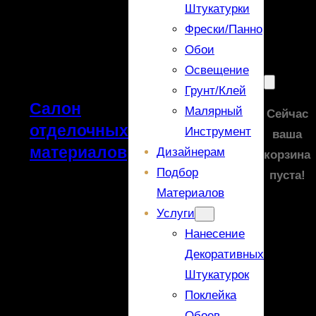
Штукатурки
Фрески/панно
Обои
Освещение
Грунт/Клей
Салон
Малярный
Сейчас
отделочных
Инструмент
ваша
материалов
Дизайнерам
корзина
Подбор
пуста!
Материалов
Услуги
Нанесение
Декоративных
Штукатурок
Поклейка
Обоев