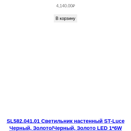
н
4,140.00
₽
ы
В корзину
й
,
Т
е
м
н
о
е
д
е
р
е
SL582.041.01 Светильник настенный ST-Luce
в
Черный, Золото/Черный, Золото LED 1*6W