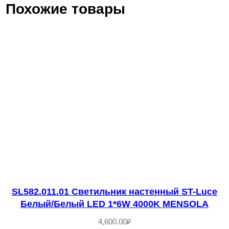
Похожие товары
ч
е
с
т
в
о
т
о
в
а
р
а
S
SL582.011.01 Светильник настенный ST-Luce
Белый/Белый LED 1*6W 4000K MENSOLA
L
E
4,600.00
₽