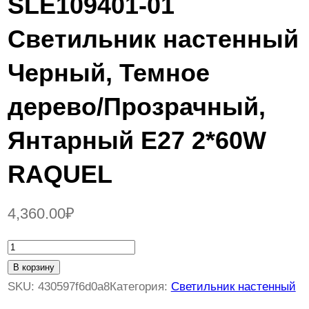
SLE109401-01
Светильник настенный
Черный, Темное
дерево/Прозрачный,
Янтарный E27 2*60W
RAQUEL
4,360.00
₽
К
о
В корзину
л
SKU:
430597f6d0a8
Категория:
Светильник настенный
и