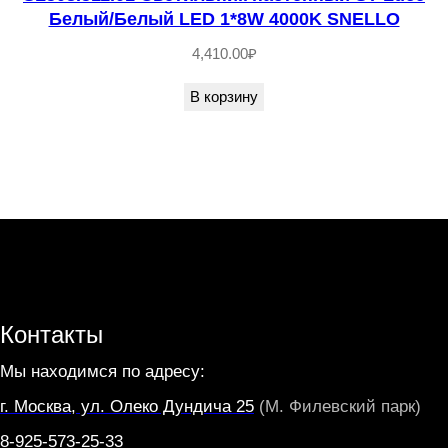
а
Белый/Белый LED 1*8W 4000K SNELLO
р
4,410.00
₽
н
В корзину
ы
й
E
2
7
2
*
6
Контакты
0
W
Мы находимся по адресу:
R
г. Москва, ул. Олеко Дундича 25
(М. Филевский парк)
A
8-925-573-25-33