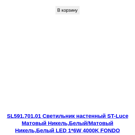
н
В корзину
и
к
н
а
с
т
е
н
н
ы
й
Ч
SL591.701.01 Светильник настенный ST-Luce
е
Матовый Никель,Белый/Матовый
Никель,Белый LED 1*6W 4000K FONDO
р