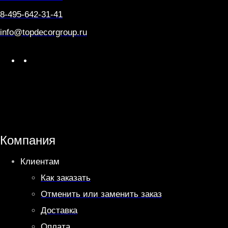
Q
8-495-642-31-41
U
E
info@topdecorgroup.ru
L
W
T
h
e
a
l
t
e
s
g
A
r
Компания
p
a
Клиентам
p
m
Как заказать
Отменить или заменить заказ
Доставка
Оплата