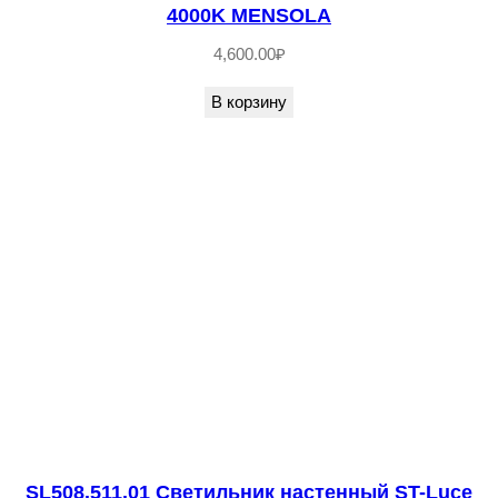
о
4000K MENSOLA
/
4,600.00
₽
П
р
В корзину
о
з
р
а
ч
н
ы
й
,
Я
н
т
SL508.511.01 Светильник настенный ST-Luce