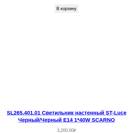
1
В корзину
0
9
4
0
1
-
0
1
С
в
е
т
SL265.401.01 Светильник настенный ST-Luce
и
Черный/Черный E14 1*40W SСARNO
л
3,200.00
₽
ь