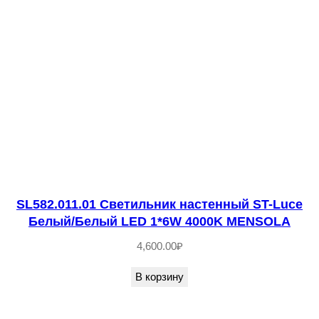
н
а
с
т
е
н
н
ы
й
Б
SL582.011.01 Светильник настенный ST-Luce
е
Белый/Белый LED 1*6W 4000K MENSOLA
л
4,600.00
₽
ы
В корзину
й
/