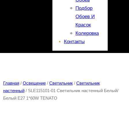
Подбор
Обоев И
Красок
Колеровка
Контакты
Главная
/
Освещение
/
Светильник
/
Светильник
настенный
/ SLE115101-01 Светильник настенный Белый/
Белый E27 1*60W TENATO