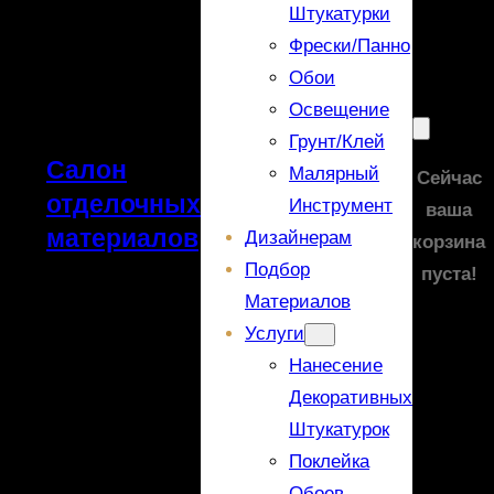
Штукатурки
Фрески/панно
Обои
Освещение
Грунт/Клей
Салон
Малярный
Сейчас
отделочных
Инструмент
ваша
материалов
Дизайнерам
корзина
Подбор
пуста!
Материалов
Услуги
Нанесение
Декоративных
Штукатурок
Поклейка
Обоев