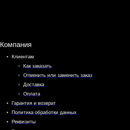
h
e
a
l
t
e
s
g
A
r
Компания
p
a
Клиентам
p
m
Как заказать
Отменить или заменить заказ
Доставка
Оплата
Гарантия и возврат
Политика обработки данных
Реквизиты