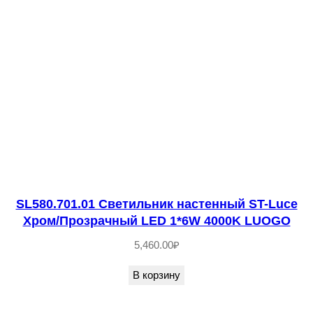
Б
е
л
ы
й
E
2
7
1
*
SL580.701.01 Светильник настенный ST-Luce
6
Хром/Прозрачный LED 1*6W 4000K LUOGO
0
W
5,460.00
₽
T
В корзину
E
N