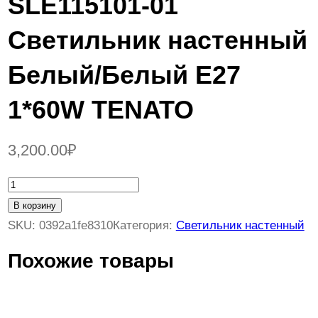
SLE115101-01
Светильник настенный
Белый/Белый E27
1*60W TENATO
3,200.00
₽
К
о
В корзину
л
SKU:
0392a1fe8310
Категория:
Светильник настенный
и
Похожие товары
ч
е
с