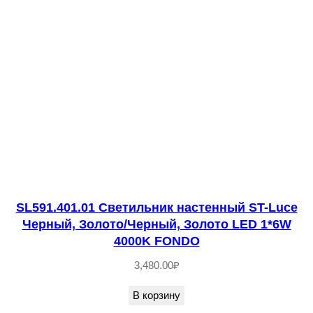
A
T
O
SL591.401.01 Светильник настенный ST-Luce
Черный, Золото/Черный, Золото LED 1*6W
4000K FONDO
3,480.00
₽
В корзину