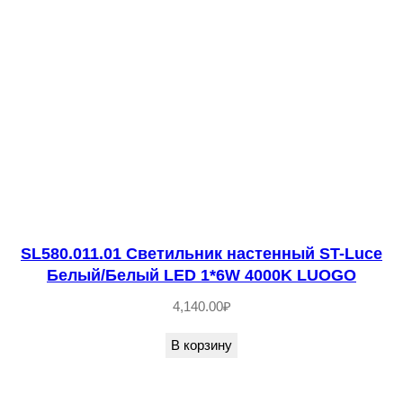
1
0
1
-
0
1
С
в
е
т
SL580.011.01 Светильник настенный ST-Luce
и
Белый/Белый LED 1*6W 4000K LUOGO
л
4,140.00
₽
ь
н
В корзину
и
к