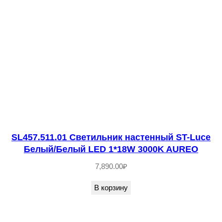
т
в
о
т
о
в
а
р
а
S
SL457.511.01 Светильник настенный ST-Luce
Белый/Белый LED 1*18W 3000K AUREO
L
E
7,890.00
₽
1
В корзину
1
5