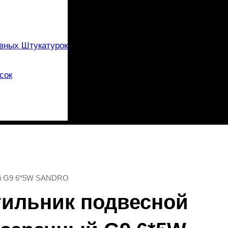
вных Штукатурок
сок
ный G9 6*5W SANDRO
тильник подвесной