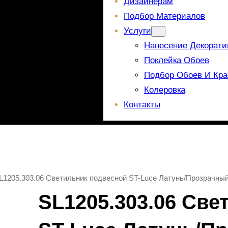
Дизайнерам
Подбор Материалов
Услуги
Нанесение Декорати
Поклейка Обоев
Подбор Обоев И Кра
Колеровка
Контакты
L1205.303.06 Светильник подвесной ST-Luce Латунь/Прозрач
SL1205.303.06 Све