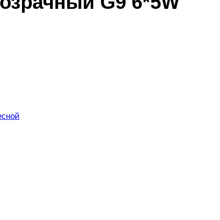
розрачный G9 6*5W
есной