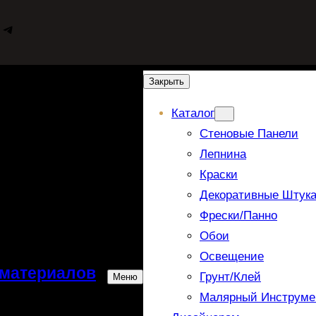
WhatsApp
Telegram
Закрыть
Каталог
Стеновые Панели
Лепнина
Краски
Декоративные Штука
Фрески/панно
Обои
Освещение
 материалов
Грунт/Клей
Меню
Малярный Инструме