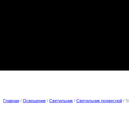
Главная
/
Освещение
/
Светильник
/
Светильник подвесной
/ S