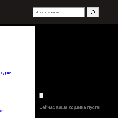
Поиск
турки
Сейчас ваша корзина пуста!
нт