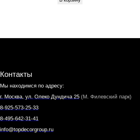
F
O
V
I
A
Контакты
Мы находимся по адресу:
г. Москва, ул. Олеко Дундича 25
(М. Филевский парк)
8-925-573-25-33
8-495-642-31-41
info@topdecorgroup.ru