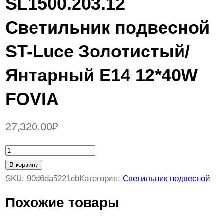
SL1500.203.12
Светильник подвесной
ST-Luce Золотистый/
Янтарный E14 12*40W
FOVIA
27,320.00
₽
К
о
В корзину
л
SKU:
90d6da5221eb
Категория:
Светильник подвесной
и
Похожие товары
ч