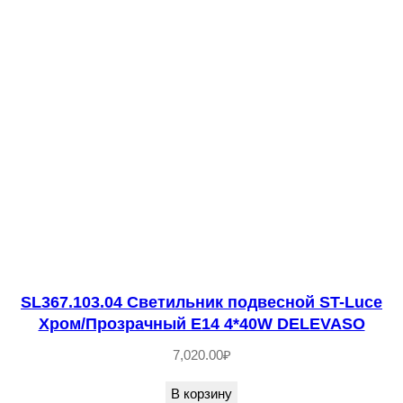
н
и
к
п
о
д
в
е
с
н
о
й
SL367.103.04 Светильник подвесной ST-Luce
S
Хром/Прозрачный E14 4*40W DELEVASO
T
7,020.00
₽
-
В корзину
L