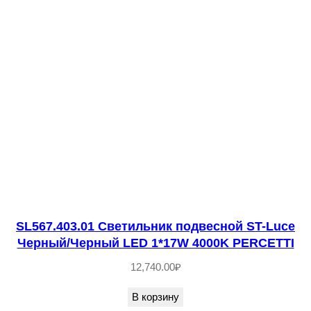
е
с
т
в
о
т
о
в
а
р
а
S
SL567.403.01 Светильник подвесной ST-Luce
Черный/Черный LED 1*17W 4000K PERCETTI
L
1
12,740.00
₽
5
В корзину
0