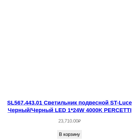
0
.
2
0
3
.
1
2
С
в
е
SL567.443.01 Светильник подвесной ST-Luce
т
Черный/Черный LED 1*24W 4000K PERCETTI
и
23,710.00
₽
л
ь
В корзину