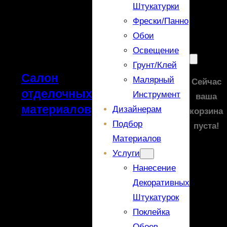
Штукатурки
Фрески/панно
Обои
Освещение
Грунт/Клей
Салон
Малярный
Сейчас
отделочных
Инструмент
ваша
материалов
Дизайнерам
корзина
Подбор
пуста!
Материалов
Услуги
Нанесение
Декоративных
Штукатурок
Поклейка
Обоев