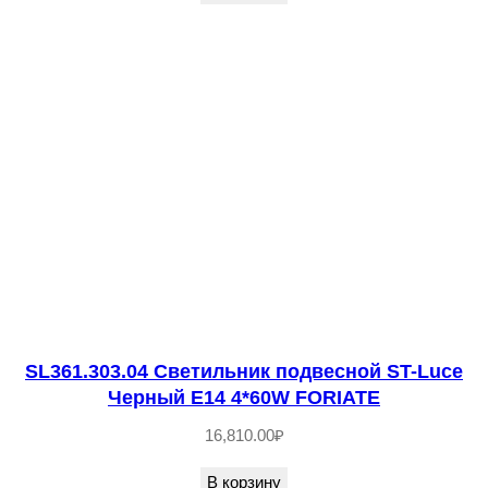
u
c
e
З
о
л
о
т
и
с
т
SL361.303.04 Светильник подвесной ST-Luce
ы
Черный E14 4*60W FORIATE
й
/
16,810.00
₽
Я
В корзину