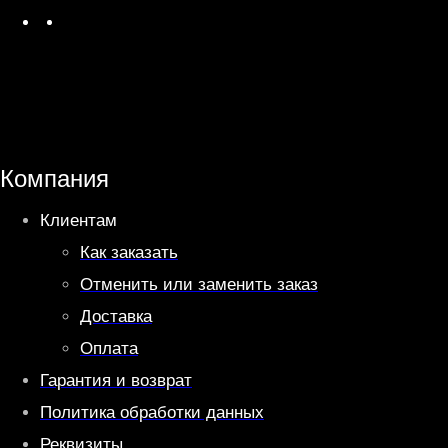
W
T
h
e
a
l
t
e
s
g
A
r
Компания
p
a
Клиентам
p
m
Как заказать
Отменить или заменить заказ
Доставка
Оплата
Гарантия и возврат
Политика обработки данных
Реквизиты