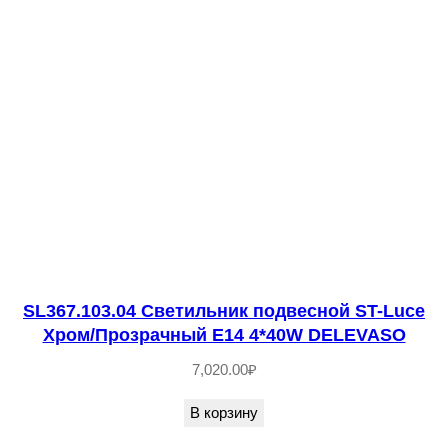
п
о
д
в
е
с
н
о
й
S
T
SL367.103.04 Светильник подвесной ST-Luce
Хром/Прозрачный E14 4*40W DELEVASO
-
L
7,020.00
₽
u
В корзину
c