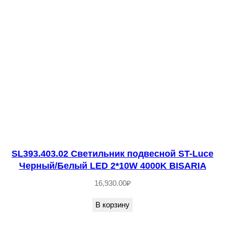
5
1
3
.
0
1
С
в
е
т
и
SL393.403.02 Светильник подвесной ST-Luce
л
Черный/Белый LED 2*10W 4000K BISARIA
ь
16,930.00
₽
н
и
В корзину
к