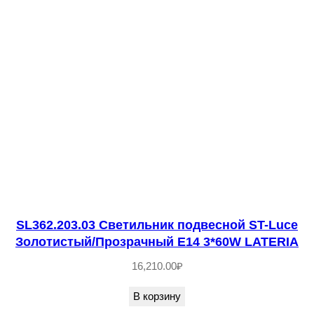
1
*
4
0
W
P
I
E
G
A
R
SL362.203.03 Светильник подвесной ST-Luce
E
Золотистый/Прозрачный E14 3*60W LATERIA
16,210.00
₽
В корзину