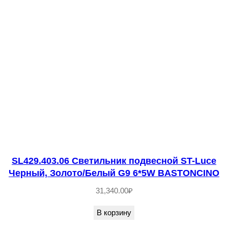
e
Н
и
к
е
л
ь
/
Б
е
л
SL429.403.06 Светильник подвесной ST-Luce
ы
Черный, Золото/Белый G9 6*5W BASTONCINO
й
31,340.00
₽
E
2
В корзину
7