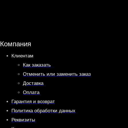
h
e
a
l
t
e
s
g
A
r
Компания
p
a
Клиентам
p
m
Как заказать
Отменить или заменить заказ
Доставка
Оплата
Гарантия и возврат
Политика обработки данных
Реквизиты