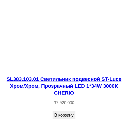
т
в
о
т
о
в
а
р
а
S
SL383.103.01 Светильник подвесной ST-Luce
Хром/Хром, Прозрачный LED 1*34W 3000K
L
CHERIO
2
37,920.00
₽
9
0
В корзину
.