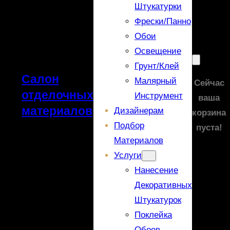
Штукатурки
Фрески/панно
Обои
Освещение
Грунт/Клей
Салон
Малярный
Сейчас
отделочных
Инструмент
ваша
материалов
Дизайнерам
корзина
Подбор
пуста!
Материалов
Услуги
Нанесение
Декоративных
Штукатурок
Поклейка
Обоев