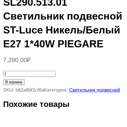
SL290.513.01
Светильник подвесной
ST-Luce Никель/Белый
E27 1*40W PIEGARE
7,290.00
₽
К
о
В корзину
л
SKU:
b62a6bf2cf6a
Категория:
Светильник подвесной
и
Похожие товары
ч
е
с