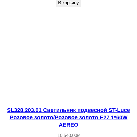
и
В корзину
к
п
о
д
в
е
с
н
о
й
S
T
SL328.203.01 Светильник подвесной ST-Luce
Розовое золото/Розовое золото E27 1*60W
-
AEREO
L
u
10,540.00
₽