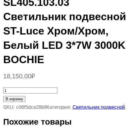
SL405.103.03
Светильник подвесной
ST-Luce Хром/Хром,
Белый LED 3*7W 3000K
BOCHIE
18,150.00
₽
К
о
В корзину
л
SKU:
c06f5dce28b9
Категория:
Светильник подвесной
и
Похожие товары
ч