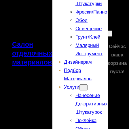
Штукатурки
Фрески/панно
Обои
Освещение
Грунт/Клей
Салон
Малярный
Сейчас
отделочных
Инструмент
ваша
материалов
Дизайнерам
корзина
Подбор
пуста!
Материалов
Услуги
Нанесение
Декоративных
Штукатурок
Поклейка
Обоев