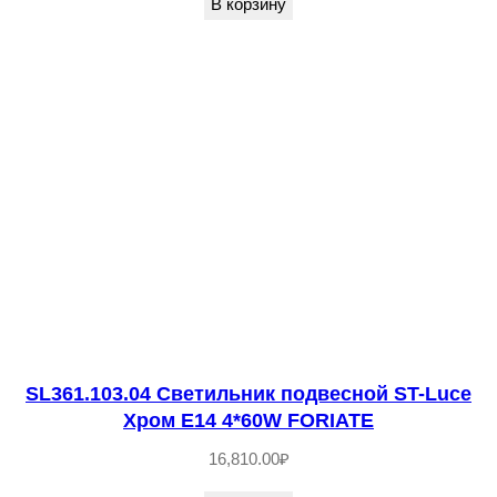
В корзину
.
1
0
3
.
0
3
С
в
е
т
и
SL361.103.04 Светильник подвесной ST-Luce
л
Хром E14 4*60W FORIATE
ь
16,810.00
₽
н