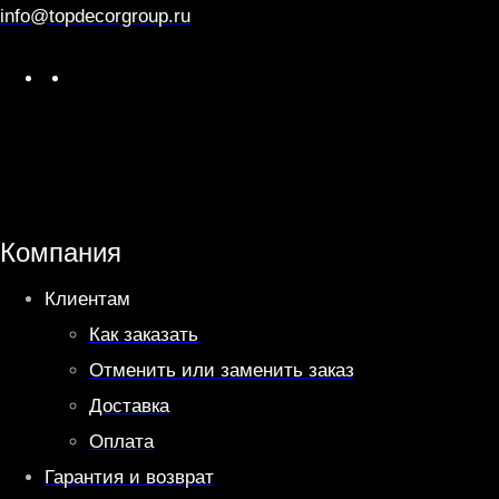
info@topdecorgroup.ru
W
T
h
e
a
l
t
e
s
g
A
r
Компания
p
a
Клиентам
p
m
Как заказать
Отменить или заменить заказ
Доставка
Оплата
Гарантия и возврат