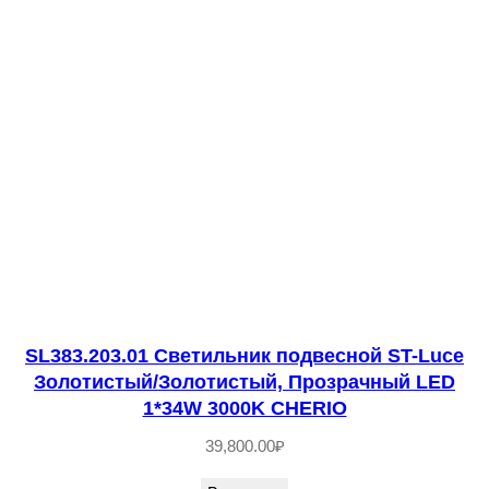
е
с
т
в
о
т
о
в
а
р
а
S
SL383.203.01 Светильник подвесной ST-Luce
Золотистый/Золотистый, Прозрачный LED
L
1*34W 3000K CHERIO
4
39,800.00
₽
0
5