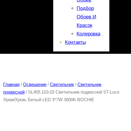
Подбор
Обоев И
Красок
Колеровка
Контакты
Главная
/
Освещение
/
Светильник
/
Светильник
подвесной
/ SL405.103.03 Светильник подвесной ST-Luce
Хром/Хром, Белый LED 3*7W 3000K BOCHIE