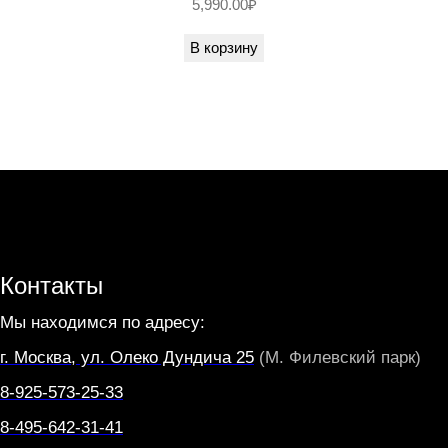
5,990.00
₽
C
В корзину
H
I
E
Контакты
Мы находимся по адресу:
г. Москва, ул. Олеко Дундича 25
(М. Филевский парк)
8-925-573-25-33
8-495-642-31-41