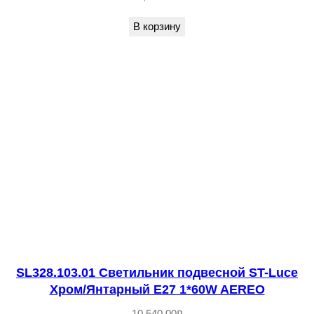
c
В корзину
e
Х
р
о
м
/
Х
р
о
м
,
Б
SL328.103.01 Светильник подвесной ST-Luce
е
Хром/Янтарный E27 1*60W AEREO
л
10,540.00
₽