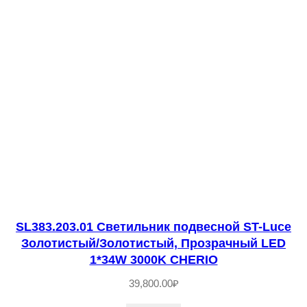
.
1
5
3
.
1
2
С
в
е
т
SL383.203.01 Светильник подвесной ST-Luce
и
Золотистый/Золотистый, Прозрачный LED
л
1*34W 3000K CHERIO
ь
39,800.00
₽
н