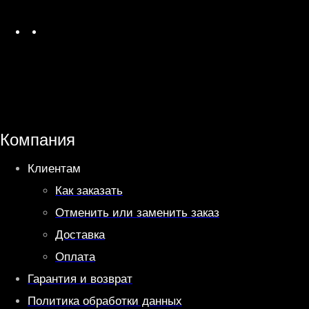
W
T
h
e
a
l
t
e
s
g
A
r
Компания
p
a
Клиентам
p
m
Как заказать
Отменить или заменить заказ
Доставка
Оплата
Гарантия и возврат
Политика обработки данных