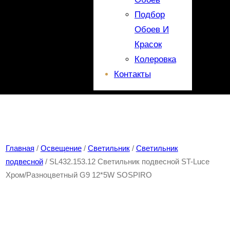
Подбор
Обоев И
Красок
Колеровка
Контакты
Главная
/
Освещение
/
Светильник
/
Светильник
подвесной
/ SL432.153.12 Светильник подвесной ST-Luce
Хром/Разноцветный G9 12*5W SOSPIRO