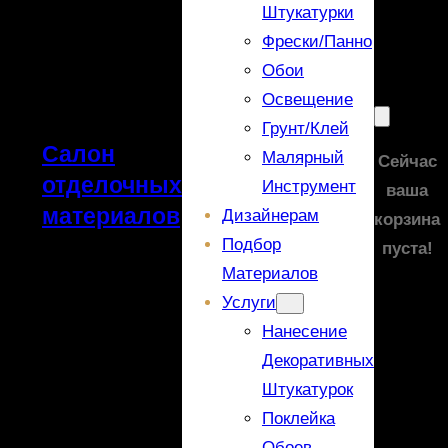
Штукатурки
Фрески/панно
Обои
Освещение
Грунт/Клей
Салон
Малярный
Сейчас
отделочных
Инструмент
ваша
материалов
Дизайнерам
корзина
Подбор
пуста!
Материалов
Услуги
Нанесение
Декоративных
Штукатурок
Поклейка
Обоев