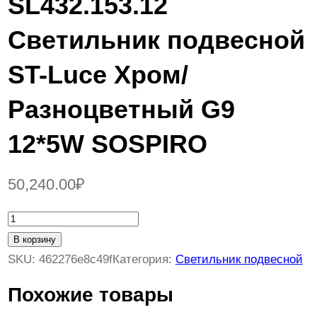
SL432.153.12
Светильник подвесной
ST-Luce Хром/
Разноцветный G9
12*5W SOSPIRO
50,240.00
₽
К
о
В корзину
л
SKU:
462276e8c49f
Категория:
Светильник подвесной
и
Похожие товары
ч