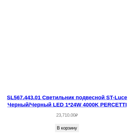
е
с
т
в
о
т
о
в
а
р
а
S
SL567.443.01 Светильник подвесной ST-Luce
Черный/Черный LED 1*24W 4000K PERCETTI
L
4
23,710.00
₽
3
В корзину
2