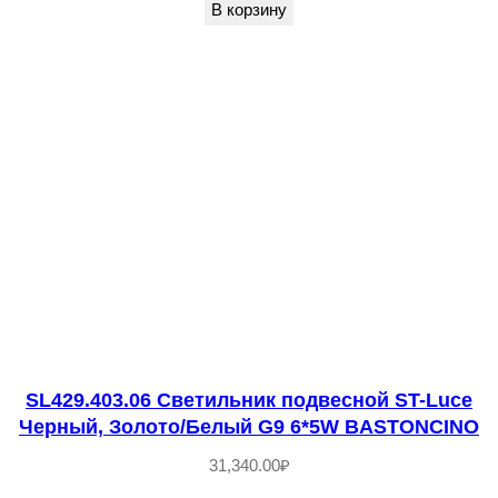
и
В корзину
к
п
о
д
в
е
с
н
о
й
S
T
SL429.403.06 Светильник подвесной ST-Luce
Черный, Золото/Белый G9 6*5W BASTONCINO
-
L
31,340.00
₽
u