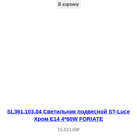
В корзину
c
e
Х
р
о
м
/
Р
а
з
н
о
SL361.103.04 Светильник подвесной ST-Luce
ц
Хром E14 4*60W FORIATE
в
16,810.00
₽
е