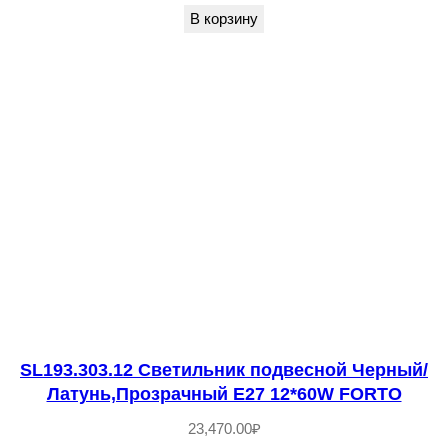
т
В корзину
н
ы
й
G
9
1
2
*
5
W
S
O
SL193.303.12 Светильник подвесной Черный/
S
Латунь,Прозрачный E27 12*60W FORTO
P
23,470.00
₽
I