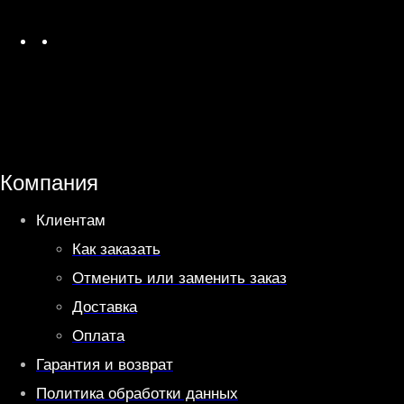
W
T
h
e
a
l
t
e
s
g
A
r
Компания
p
a
Клиентам
p
m
Как заказать
Отменить или заменить заказ
Доставка
Оплата
Гарантия и возврат
Политика обработки данных