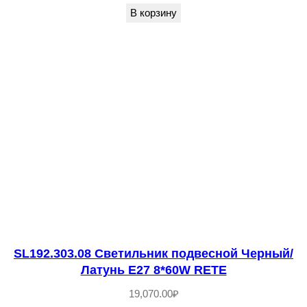
L
В корзину
E
D
1
*
1
7
W
4
0
0
0
K
SL192.303.08 Светильник подвесной Черный/
P
Латунь E27 8*60W RETE
E
19,070.00
₽
R