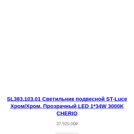
.
4
0
3
.
0
1
С
в
е
т
SL383.103.01 Светильник подвесной ST-Luce
и
Хром/Хром, Прозрачный LED 1*34W 3000K
л
CHERIO
ь
37,920.00
₽
н