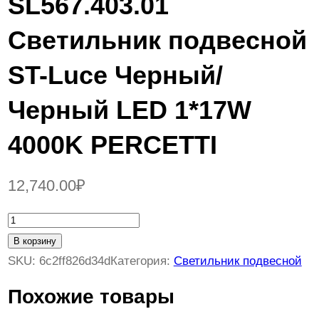
SL567.403.01
Светильник подвесной
ST-Luce Черный/
Черный LED 1*17W
4000K PERCETTI
12,740.00
₽
К
о
В корзину
л
SKU:
6c2ff826d34d
Категория:
Светильник подвесной
и
Похожие товары
ч