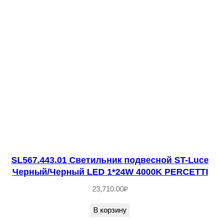
е
с
т
в
о
т
о
в
а
р
а
S
SL567.443.01 Светильник подвесной ST-Luce
Черный/Черный LED 1*24W 4000K PERCETTI
L
5
23,710.00
₽
6
В корзину
7