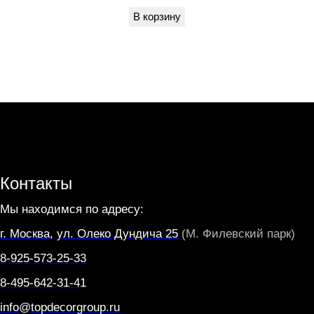
В корзину
C
E
T
T
I
Контакты
Мы находимся по адресу:
г. Москва, ул. Олеко Дундича 25
(М. Филевский парк)
8-925-573-25-33
8-495-642-31-41
info@topdecorgroup.ru