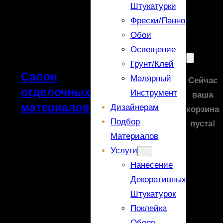
Штукатурки
Фрески/панно
Обои
Освещение
Грунт/Клей
Салон
Малярный
Сейчас
отделочных
Инструмент
ваша
материалов
Дизайнерам
корзина
Подбор
пуста!
Материалов
Услуги
Нанесение
Декоративных
Штукатурок
Поклейка
Обоев