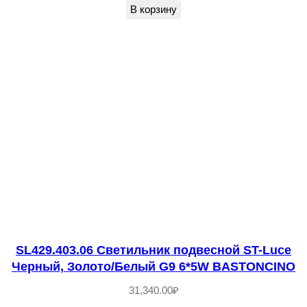
В корзину
c
e
Ч
е
р
н
ы
й
/
Ч
е
р
SL429.403.06 Светильник подвесной ST-Luce
н
Черный, Золото/Белый G9 6*5W BASTONCINO
ы
31,340.00
₽
й