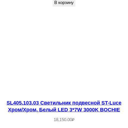
и
В корзину
к
п
о
д
в
е
с
н
о
й
S
T
SL405.103.03 Светильник подвесной ST-Luce
Хром/Хром, Белый LED 3*7W 3000K BOCHIE
-
L
18,150.00
₽
u