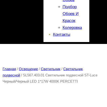
Подбор
Обоев И
Красок
Колеровка
Контакты
Главная
/
Освещение
/
Светильник
/
Светильник
подвесной
/ SL567.403.01 Светильник подвесной ST-Luce
Черный/Черный LED 1*17W 4000K PERCETTI