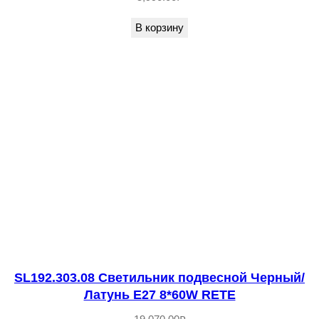
ы
В корзину
й
,
С
в
е
т
л
о
е
д
е
р
SL192.303.08 Светильник подвесной Черный/
е
Латунь E27 8*60W RETE
в