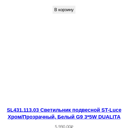
н
В корзину
и
к
п
о
д
в
е
с
н
о
й
Б
SL431.113.03 Светильник подвесной ST-Luce
е
Хром/Прозрачный, Белый G9 3*5W DUALITA
л
5,990.00
₽