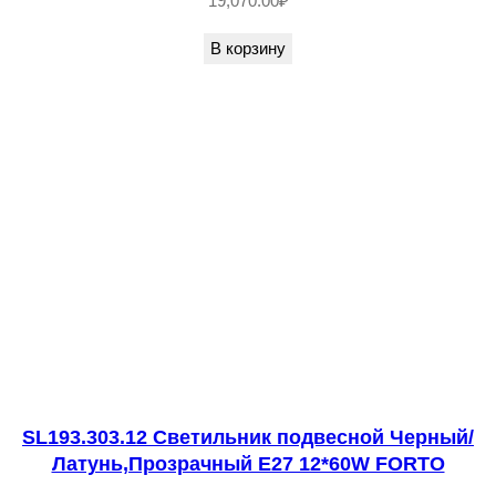
о
19,070.00
₽
/
В корзину
Б
е
л
ы
й
,
П
р
о
з
р
а
SL193.303.12 Светильник подвесной Черный/
ч
Латунь,Прозрачный E27 12*60W FORTO
н