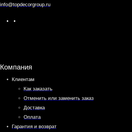
T
info@topdecorgroup.ru
T
O
W
T
h
e
a
l
t
e
s
g
A
r
Компания
p
a
Клиентам
p
m
Как заказать
Отменить или заменить заказ
Доставка
Оплата
Гарантия и возврат