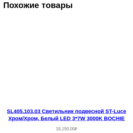
Похожие товары
ч
е
с
т
в
о
т
о
в
а
р
а
S
SL405.103.03 Светильник подвесной ST-Luce
Хром/Хром, Белый LED 3*7W 3000K BOCHIE
L
E
18,150.00
₽