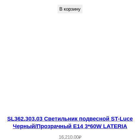
1
В корзину
1
4
5
0
3
-
0
3
С
в
е
т
SL362.303.03 Светильник подвесной ST-Luce
и
Черный/Прозрачный E14 3*60W LATERIA
л
16,210.00
₽
ь