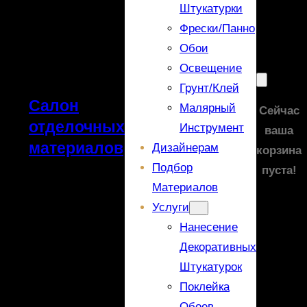
Штукатурки
Фрески/панно
Обои
Освещение
Грунт/Клей
Салон
Малярный
Сейчас
отделочных
Инструмент
ваша
материалов
Дизайнерам
корзина
Подбор
пуста!
Материалов
Услуги
Нанесение
Декоративных
Штукатурок
Поклейка
Обоев