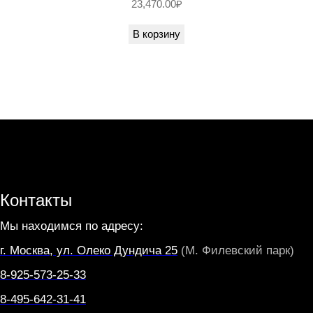
23,470.00
₽
ы
й
В корзину
E
2
7
3
*
6
0
W
Контакты
A
Мы находимся по адресу:
B
г. Москва, ул. Олеко Дундича 25
(М. Филевский парк)
I
8-925-573-25-33
R
I
8-495-642-31-41