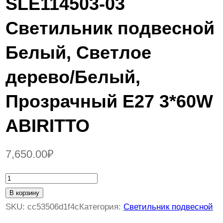
SLE114503-03
Светильник подвесной
Белый, Светлое
дерево/Белый,
Прозрачный E27 3*60W
ABIRITTO
7,650.00
₽
К
о
В корзину
л
SKU:
cc53506d1f4c
Категория:
Светильник подвесной
и