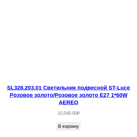
п
о
д
в
е
с
н
о
й
Х
SL328.203.01 Светильник подвесной ST-Luce
р
Розовое золото/Розовое золото E27 1*60W
AEREO
о
м
10,540.00
₽
E
В корзину
1