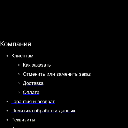
h
e
a
l
t
e
s
g
A
r
Компания
p
a
Клиентам
p
m
Как заказать
Отменить или заменить заказ
Доставка
Оплата
Гарантия и возврат
Политика обработки данных
Реквизиты