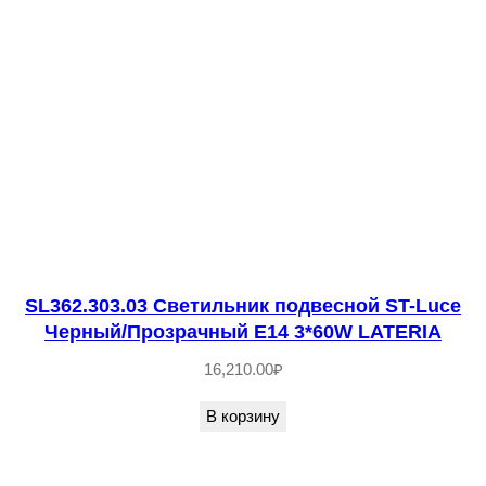
2
0
3
-
0
8
С
в
е
т
SL362.303.03 Светильник подвесной ST-Luce
и
Черный/Прозрачный E14 3*60W LATERIA
л
16,210.00
₽
ь
н
В корзину
и
к