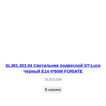
т
в
о
т
о
в
а
р
а
S
SL361.303.04 Светильник подвесной ST-Luce
Черный E14 4*60W FORIATE
L
E
16,810.00
₽
1
В корзину
2
0