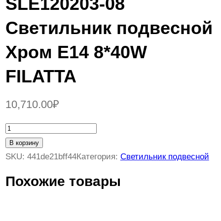
SLE120203-08
Светильник подвесной
Хром E14 8*40W
FILATTA
10,710.00
₽
К
о
В корзину
л
SKU:
441de21bff44
Категория:
Светильник подвесной
и
Похожие товары
ч
е
с