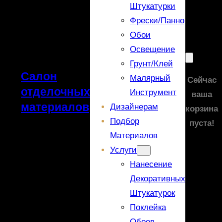
Штукатурки
Фрески/панно
Обои
Освещение
Грунт/Клей
Салон
Малярный
Сейчас
отделочных
Инструмент
ваша
материалов
Дизайнерам
корзина
Подбор
пуста!
Материалов
Услуги
Нанесение
Декоративных
Штукатурок
Поклейка
Обоев