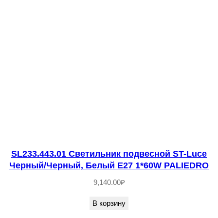
4
8
*
4
0
W
F
I
L
A
T
SL233.443.01 Светильник подвесной ST-Luce
T
Черный/Черный, Белый E27 1*60W PALIEDRO
A
9,140.00
₽
В корзину