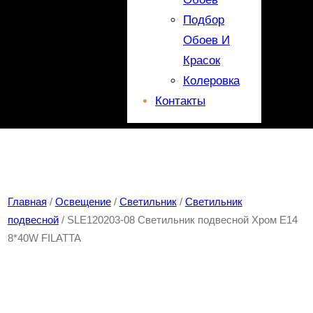
Подбор
Обоев И
Красок
Колеровка
Контакты
Главная
/
Освещение
/
Светильник
/
Светильник
подвесной
/ SLE120203-08 Светильник подвесной Хром E14
8*40W FILATTA