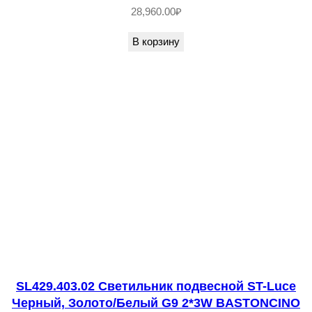
28,960.00
₽
ь
н
В корзину
и
к
п
о
д
в
е
с
н
о
й
Б
SL429.403.02 Светильник подвесной ST-Luce
е
Черный, Золото/Белый G9 2*3W BASTONCINO