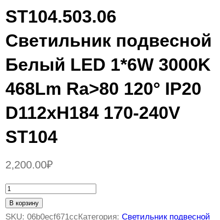
ST104.503.06
Светильник подвесной
Белый LED 1*6W 3000K
468Lm Ra>80 120° IP20
D112xH184 170-240V
ST104
2,200.00
₽
К
о
В корзину
л
SKU:
06b0ecf671cc
Категория:
Светильник подвесной