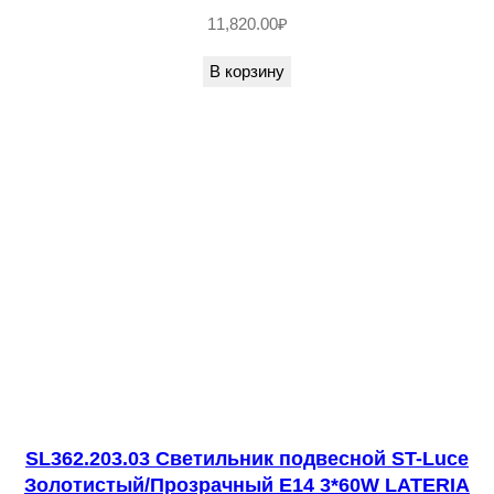
л
11,820.00
₽
ы
В корзину
й
L
E
D
1
*
6
W
3
0
0
0
SL362.203.03 Светильник подвесной ST-Luce
K
Золотистый/Прозрачный E14 3*60W LATERIA
4