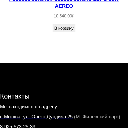
2
AEREO
0
10,540.00
₽
D
В корзину
1
1
2
x
H
1
8
4
Контакты
1
7
Мы находимся по адресу:
0
г. Москва, ул. Олеко Дундича 25
(М. Филевский парк)
-
8-925-573-25-33