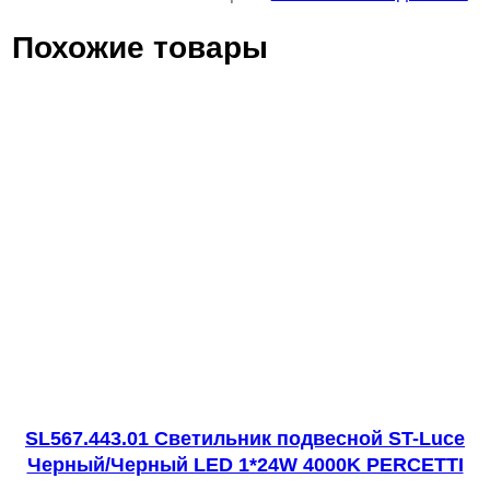
и
Похожие товары
ч
е
с
т
в
о
т
о
в
а
р
а
S
SL567.443.01 Светильник подвесной ST-Luce
Черный/Черный LED 1*24W 4000K PERCETTI
T