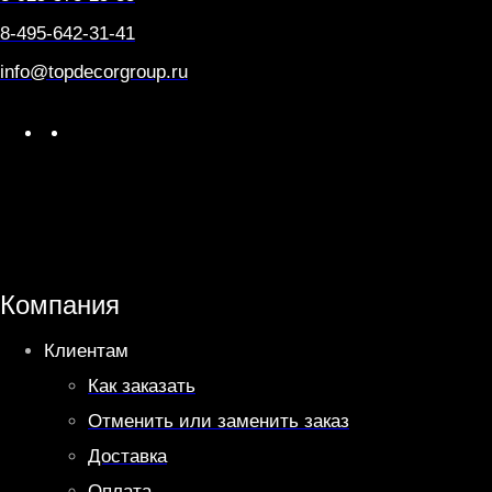
2
8-495-642-31-41
4
0
info@topdecorgroup.ru
V
W
T
S
h
e
T
a
l
1
t
e
0
s
g
4
A
r
Компания
p
a
Клиентам
p
m
Как заказать
Отменить или заменить заказ
Доставка
Оплата