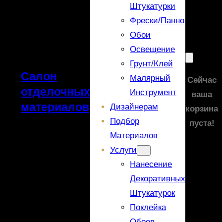
Штукатурки
Фрески/панно
Обои
Освещение
Грунт/Клей
Салон
Малярный
Сейчас
отделочных
Инструмент
ваша
материалов
Дизайнерам
корзина
Подбор
пуста!
Материалов
Услуги
Нанесение
Декоративных
Штукатурок
Поклейка
Обоев