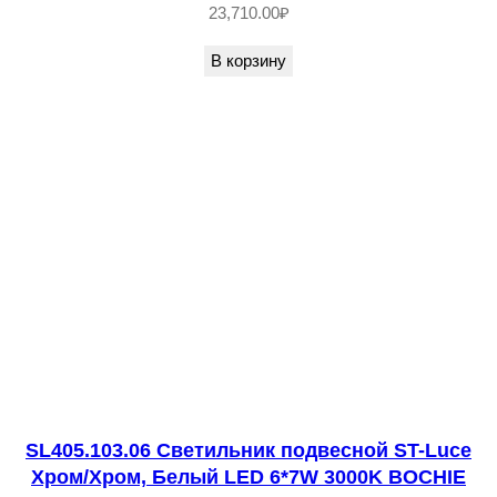
1
23,710.00
₽
0
В корзину
4
.
5
0
3
.
0
6
С
в
е
т
SL405.103.06 Светильник подвесной ST-Luce
и
Хром/Хром, Белый LED 6*7W 3000K BOCHIE
л