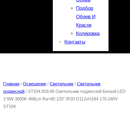
Подбор
Обоев И
Красок
Колеровка
Контакты
Главная
/
Освещение
/
Светильник
/
Светильник
подвесной
/ ST104.503.06 Светильник подвесной Белый LED
1*6W 3000K 468Lm Ra>80 120° IP20 D112xH184 170-240V
ST104