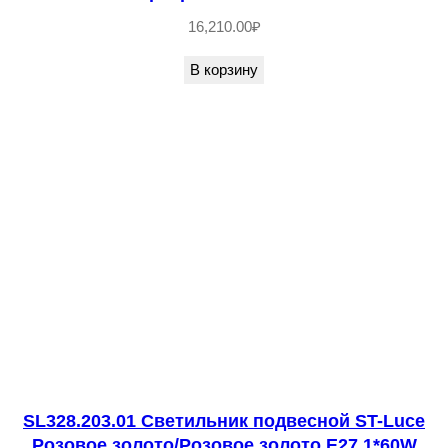
6
16,210.00
₽
8
В корзину
L
m
R
a
>
8
0
1
2
0
°
I
SL328.203.01 Светильник подвесной ST-Luce
P
Розовое золото/Розовое золото E27 1*60W