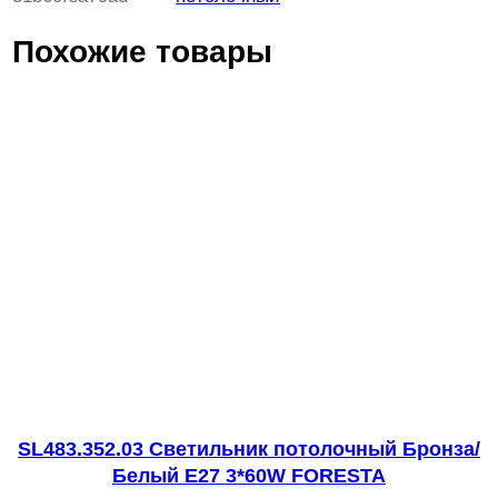
ч
Похожие товары
е
с
т
в
о
т
о
в
а
р
а
S
L
SL483.352.03 Светильник потолочный Бронза/
Белый E27 3*60W FORESTA
E