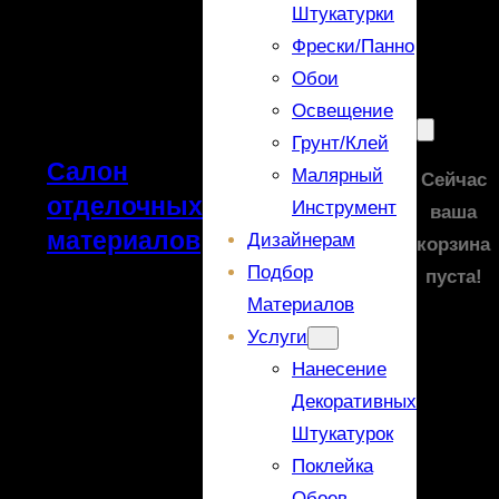
Штукатурки
Фрески/панно
Обои
Освещение
Грунт/Клей
Салон
Малярный
Сейчас
отделочных
Инструмент
ваша
материалов
Дизайнерам
корзина
Подбор
пуста!
Материалов
Услуги
Нанесение
Декоративных
Штукатурок
Поклейка
Обоев