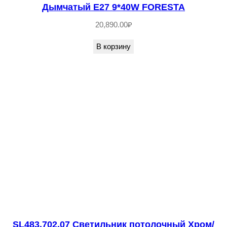
Дымчатый E27 9*40W FORESTA
л
о
20,890.00
₽
т
В корзину
и
с
т
ы
й
/
П
р
о
з
р
а
SL483.702.07 Светильник потолочный Хром/