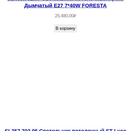
ч
Дымчатый E27 7*40W FORESTA
н
25,480.00
₽
ы
й
В корзину
E
2
7
1
*
6
0
W
S
A
T
T
SL357.702.05 Светильник потолочный ST-Luce