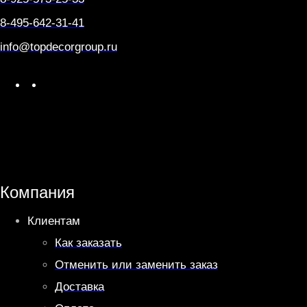
8-495-642-31-41
info@topdecorgroup.ru
W
T
h
e
a
l
t
e
s
g
A
r
Компания
p
a
Клиентам
p
m
Как заказать
Отменить или заменить заказ
Доставка