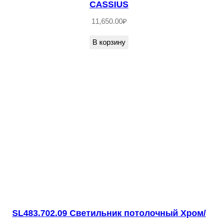
CASSIUS
н
11,650.00
₽
и
к
В корзину
п
о
т
о
л
о
ч
н
ы
й
З
о
SL483.702.09 Светильник потолочный Хром/