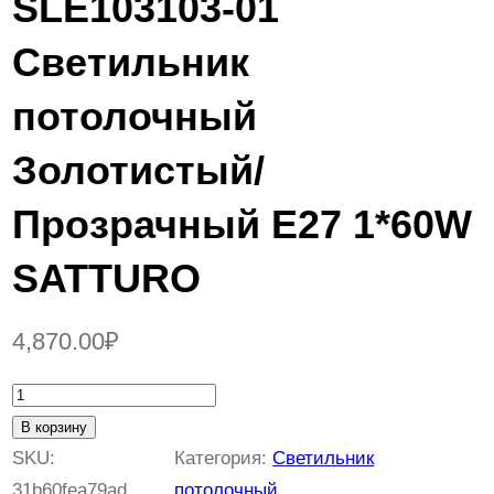
SLE103103-01
Светильник
потолочный
Золотистый/
Прозрачный E27 1*60W
SATTURO
4,870.00
₽
К
о
В корзину
л
SKU:
Категория:
Светильник
и
31b60fea79ad
потолочный