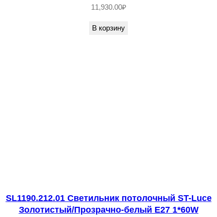
1
11,930.00
₽
0
В корзину
3
1
0
3
-
0
1
С
в
е
т
и
SL1190.212.01 Светильник потолочный ST-Luce
л
Золотистый/Прозрачно-белый E27 1*60W
ь