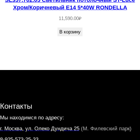
U
Хром/Коричневый E14 5*40W RONDELLA
R
11,590.00
₽
O
В корзину
Контакты
Мы находимся по адресу:
г. Москва, ул. Олеко Дундича 25
(М. Филевский парк)
8-925-573-25-33