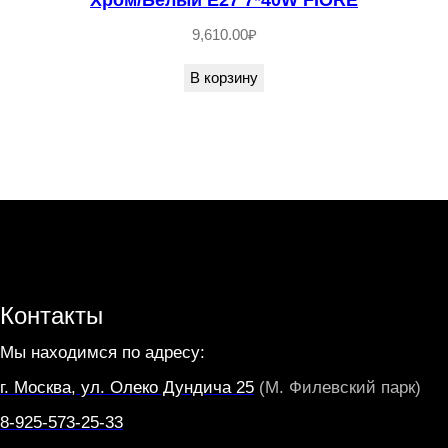
1
9,610.00
₽
6
5
В корзину
1
7
0
-
2
4
0
V
Контакты
S
Мы находимся по адресу:
T
г. Москва, ул. Олеко Дундича 25
(М. Филевский парк)
1
8-925-573-25-33
0