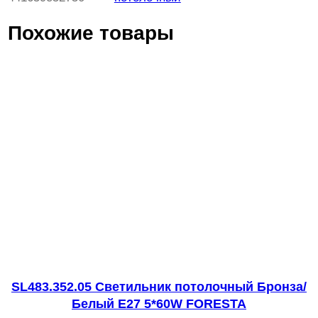
ч
Похожие товары
е
с
т
в
о
т
о
в
а
р
а
S
T
SL483.352.05 Светильник потолочный Бронза/
Белый E27 5*60W FORESTA
1