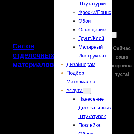
Штукатурки
Фрески/панно
Обои
Освещение
Грунт/Клей
Салон
Малярный
Сейчас
отделочных
Инструмент
ваша
материалов
Дизайнерам
корзина
Подбор
пуста!
Материалов
Услуги
Нанесение
Декоративных
Штукатурок
Поклейка
Обоев