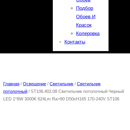
Подбор
Обоев И
Красок
Колеровка
Контакты
Главная
/
Освещение
/
Светильник
/
Светильник
потолочный
/ ST106.402.08 Светильник потолочный Черный
LED 1*8W 3000K 624Lm Ra>80 D50xH165 170-240V ST106