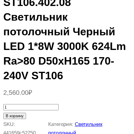
ST106.402.08
Светильник
потолочный Черный
LED 1*8W 3000K 624Lm
Ra>80 D50xH165 170-
240V ST106
2,560.00
₽
К
о
В корзину
л
SKU:
Категория:
Светильник
и
441659c52750
потолочный