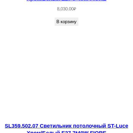
K
6
8,030.00
₽
2
В корзину
4
L
m
R
a
>
8
0
D
5
0
x
SL359.502.07 Светильник потолочный ST-Luce
H
Хром/Белый E27 7*40W FIORE