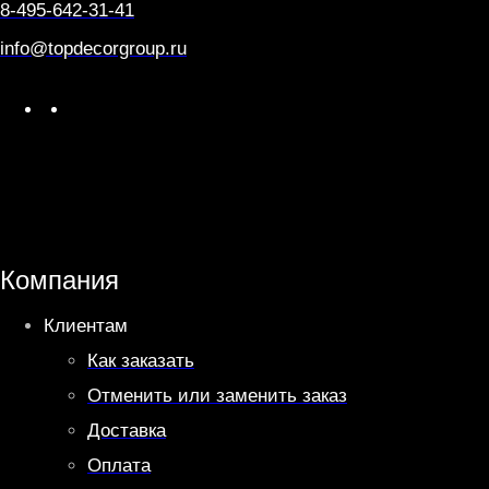
6
8-495-642-31-41
info@topdecorgroup.ru
W
T
h
e
a
l
t
e
s
g
A
r
Компания
p
a
Клиентам
p
m
Как заказать
Отменить или заменить заказ
Доставка
Оплата