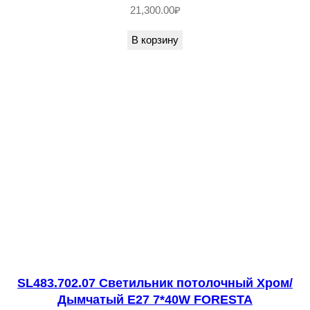
0
21,300.00
₽
6
В корзину
.
4
0
2
.
0
8
С
в
е
т
и
SL483.702.07 Светильник потолочный Хром/
л
Дымчатый E27 7*40W FORESTA
ь