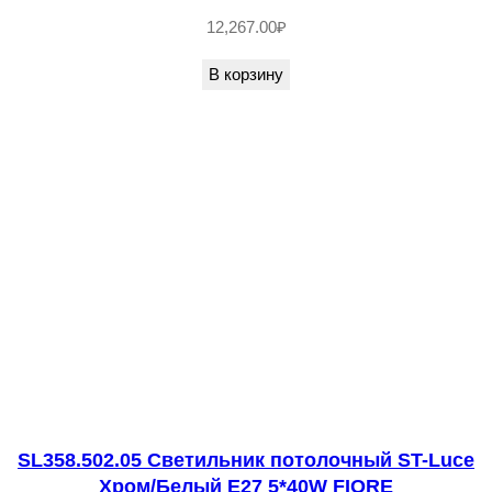
р
12,267.00
₽
н
В корзину
ы
й
L
E
D
1
*
8
W
3
0
0
SL358.502.05 Светильник потолочный ST-Luce
0
Хром/Белый E27 5*40W FIORE