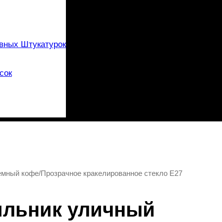
вных Штукатурок
сок
емный кофе/Прозрачное кракелированное стекло E27
тильник уличный