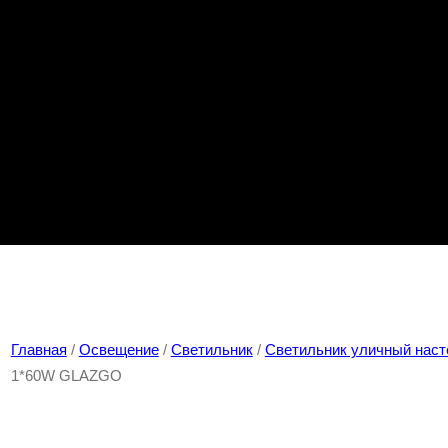
Главная
/
Освещение
/
Светильник
/
Светильник уличный нас
1*60W GLAZGO