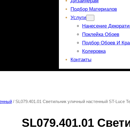
Дизайнерам
Подбор Материалов
Услуги
Нанесение Декорати
Поклейка Обоев
Подбор Обоев И Кра
Колеровка
Контакты
тенный
/ SL079.401.01 Светильник уличный настенный ST-Luce Т
SL079.401.01 Све