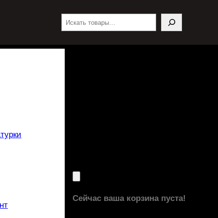
Поиск
турки
Сейчас ваша корзина пуста!
нт