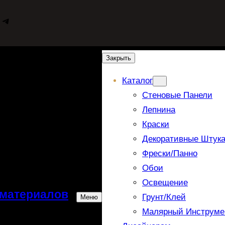
WhatsApp
Telegram
Закрыть
Каталог
Стеновые Панели
Лепнина
Краски
Декоративные Штука
Фрески/панно
Обои
Освещение
 материалов
Грунт/Клей
Меню
Малярный Инструме