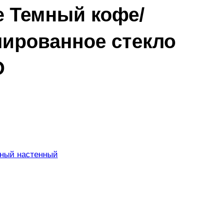
e Темный кофе/
лированное стекло
O
чный настенный