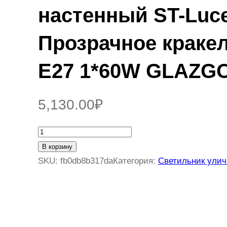
настенный ST-Luc
Прозрачное краке
E27 1*60W GLAZG
5,130.00
₽
К
о
В корзину
л
SKU:
fb0db8b317da
Категория:
Светильник ули
и
ч
е
с