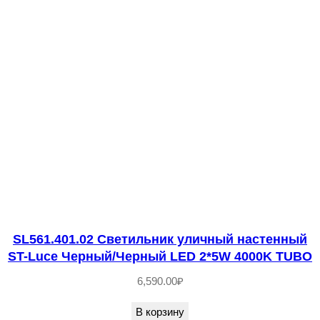
й
S
T
-
L
u
c
e
Ч
е
р
SL561.401.02 Светильник уличный настенный
н
ST-Luce Черный/Черный LED 2*5W 4000K TUBO
ы
й
6,590.00
₽
/
В корзину