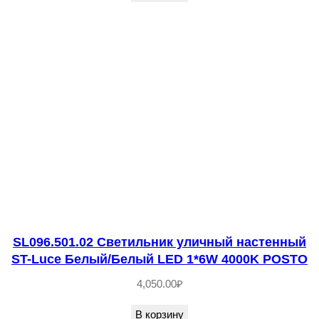
Ч
е
р
н
ы
й
L
E
D
1
*
5
SL096.501.02 Светильник уличный настенный
W
ST-Luce Белый/Белый LED 1*6W 4000K POSTO
4
4,050.00
₽
0
0
В корзину