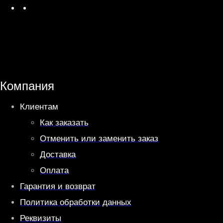
W
T
h
e
a
l
t
e
s
g
A
r
Компания
p
a
Клиентам
p
m
Как заказать
Отменить или заменить заказ
Доставка
Оплата
Гарантия и возврат
Политика обработки данных
Реквизиты