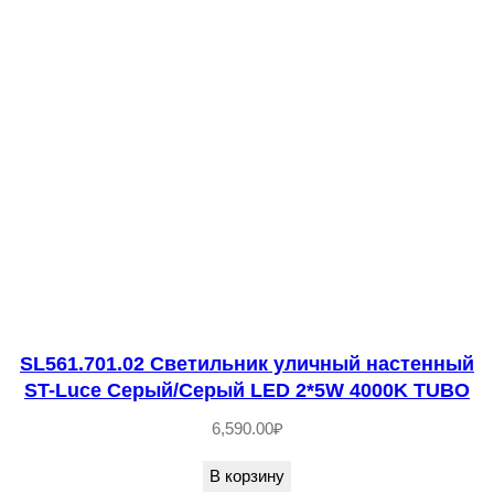
к
у
л
и
ч
н
ы
й
н
а
с
т
SL561.701.02 Светильник уличный настенный
е
ST-Luce Серый/Серый LED 2*5W 4000K TUBO
н
6,590.00
₽
н
В корзину
ы