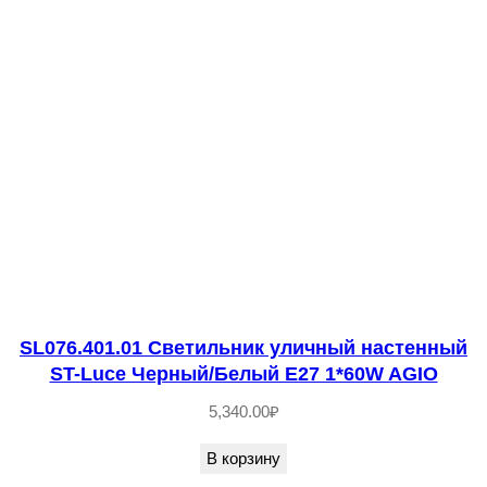
т
в
о
т
о
в
а
р
а
S
L
SL076.401.01 Светильник уличный настенный
ST-Luce Черный/Белый E27 1*60W AGIO
5
6
5,340.00
₽
1
В корзину
.