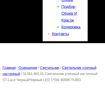
Подбор
Обоев И
Красок
Колеровка
Контакты
Главная
/
Освещение
/
Светильник
/
Светильник уличный
настенный
/ SL561.401.01 Светильник уличный настенный
ST-Luce Черный/Черный LED 1*5W 4000K TUBO