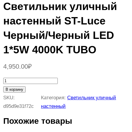
Светильник уличный
настенный ST-Luce
Черный/Черный LED
1*5W 4000K TUBO
4,950.00
₽
К
о
В корзину
л
SKU:
Категория:
Светильник уличный
и
d95d9e31f72c
настенный
ч
Похожие товары
е
с