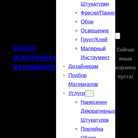
Штукатурки
Фрески/панно
Обои
Освещение
Грунт/Клей
Салон
Малярный
Сейчас
отделочных
Инструмент
ваша
материалов
Дизайнерам
корзина
Подбор
пуста!
Материалов
Услуги
Нанесение
Декоративных
Штукатурок
Поклейка
Обоев