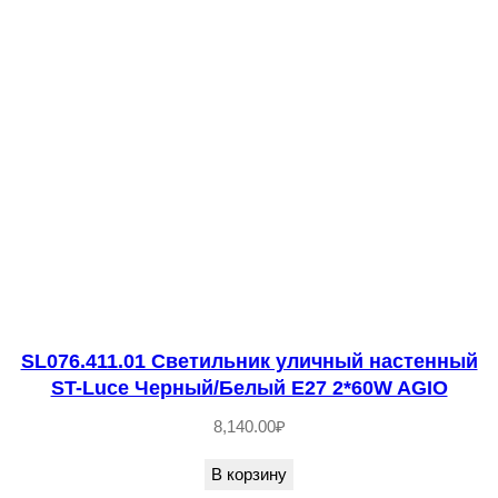
4
0
1
.
0
1
С
в
е
т
и
SL076.411.01 Светильник уличный настенный
л
ST-Luce Черный/Белый E27 2*60W AGIO
ь
8,140.00
₽
н
и
В корзину