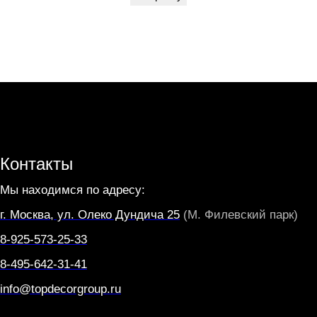
0
K
T
U
B
O
Контакты
Мы находимся по адресу:
г. Москва, ул. Олеко Дундича 25
(М. Филевский парк)
8-925-573-25-33
8-495-642-31-41
info@topdecorgroup.ru