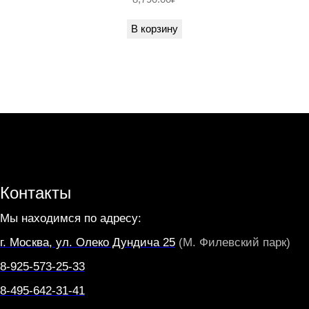
V
В корзину
I
V
O
Контакты
Мы находимся по адресу:
г. Москва, ул. Олеко Дундича 25
(М. Филевский парк)
8-925-573-25-33
8-495-642-31-41