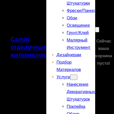
Штукатурки
Фрески/панно
Обои
Освещение
Грунт/Клей
Салон
Малярный
Сейчас
отделочных
Инструмент
ваша
материалов
Дизайнерам
корзина
Подбор
пуста!
Материалов
Услуги
Нанесение
Декоративных
Штукатурок
Поклейка
Обоев