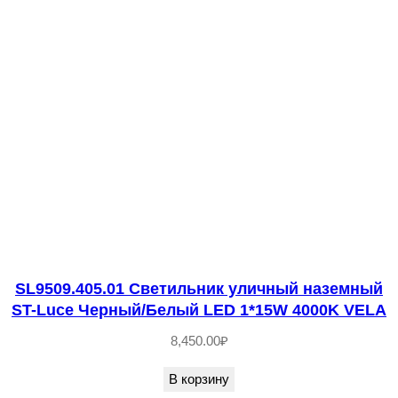
4
1
5
.
0
1
С
в
е
т
и
SL9509.405.01 Светильник уличный наземный
л
ST-Luce Черный/Белый LED 1*15W 4000K VELA
ь
8,450.00
₽
н
и
В корзину