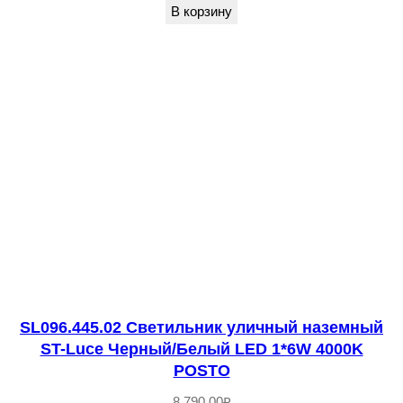
е
В корзину
л
ы
й
L
E
D
1
*
3
W
4
0
SL096.445.02 Светильник уличный наземный
0
ST-Luce Черный/Белый LED 1*6W 4000K
0
POSTO
K
8,790.00
₽