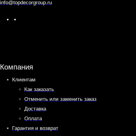
info@topdecorgroup.ru
W
T
h
e
a
l
t
e
s
g
A
r
Компания
p
a
Клиентам
p
m
Как заказать
Отменить или заменить заказ
Доставка
Оплата
Гарантия и возврат