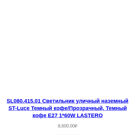
S
T
-
L
u
c
e
ч
е
р
н
SL080.415.01 Светильник уличный наземный
ы
ST-Luce Темный кофе/Прозрачный, Темный
й
кофе E27 1*60W LASTERO
/
8,600.00
₽
Б