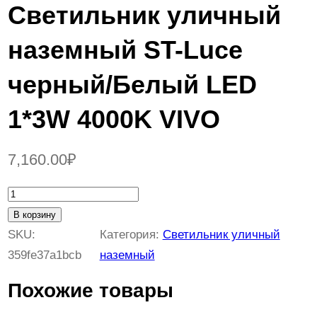
Светильник уличный
наземный ST-Luce
черный/Белый LED
1*3W 4000K VIVO
7,160.00
₽
К
о
В корзину
л
SKU:
Категория:
Светильник уличный
и
359fe37a1bcb
наземный
ч
Похожие товары
е
с