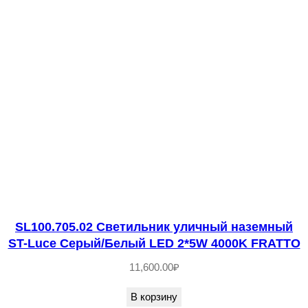
к
у
л
и
ч
н
ы
й
н
а
з
е
SL100.705.02 Светильник уличный наземный
м
ST-Luce Серый/Белый LED 2*5W 4000K FRATTO
н
11,600.00
₽
ы
В корзину
й