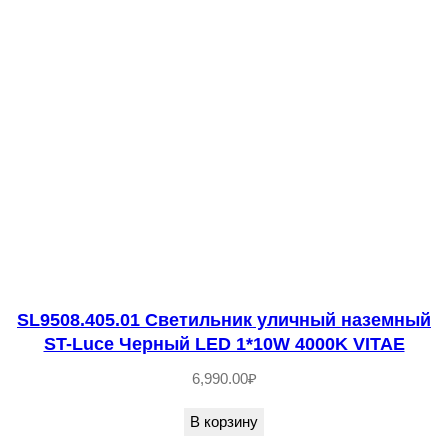
т
в
о
т
о
в
а
р
а
S
L
SL9508.405.01 Светильник уличный наземный
ST-Luce Черный LED 1*10W 4000K VITAE
1
0
6,990.00
₽
1
В корзину
.