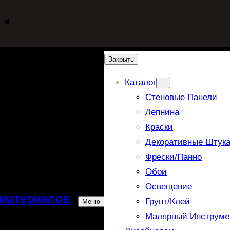
WhatsApp
Telegram
Закрыть
Каталог
Стеновые Панели
Лепнина
Краски
Декоративные Штука
Фрески/панно
Обои
Освещение
 материалов
Грунт/Клей
Меню
Малярный Инструме