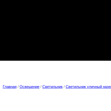
Главная
/
Освещение
/
Светильник
/
Светильник уличный наз