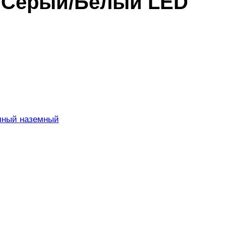
 Серый/Белый LED
чный наземный