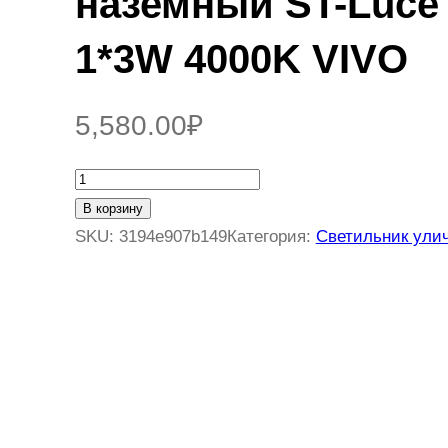
наземный ST-Luce
1*3W 4000K VIVO
5,580.00
₽
К
о
В корзину
л
SKU:
3194e907b149
Категория:
Светильник ули
и
ч
е
с
т
в
о