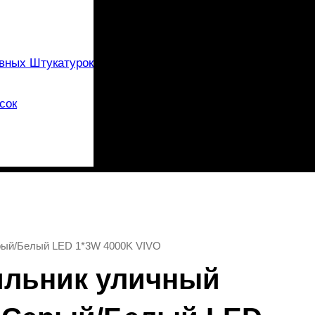
вных Штукатурок
сок
ерый/Белый LED 1*3W 4000K VIVO
тильник уличный