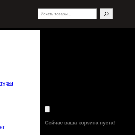
Поиск
турки
Сейчас ваша корзина пуста!
нт