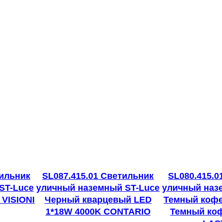
L
u
c
e
С
е
р
ы
й
/
Б
е
тильник
SL087.415.01 Светильник
SL080.415.0
л
ST-Luce
уличный наземный ST-Luce
уличный наз
ы
VISIONI
Черный кварцевый LED
Темный кофе
й
1*18W 4000K CONTARIO
Темный коф
L