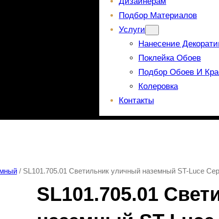
Дизайнерам
Подбор Материалов
Услуги
Нанесение Декорати
Поклейка Обоев
Подбор Обоев И Кра
Колеровка
Контакты
емный
/ SL101.705.01 Светильник уличный наземный ST-Luce С
SL101.705.01 Све