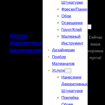
Штукатурки
Фрески/панно
Обои
Освещение
Грунт/Клей
Салон
Малярный
Сейчас
отделочных
Инструмент
ваша
материалов
Дизайнерам
корзина
Подбор
пуста!
Материалов
Услуги
Нанесение
Декоративных
Штукатурок
Поклейка
Обоев