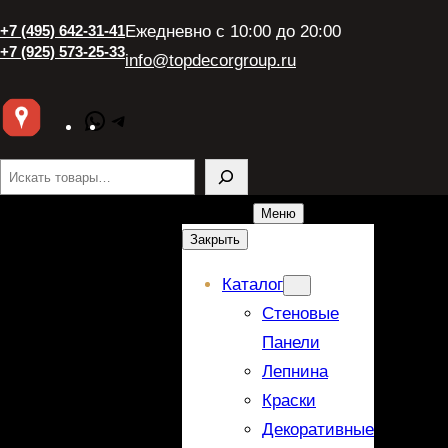
Перейти
+7 (495) 642-31-41
Ежедневно с 10:00 до 20:00
к
+7 (925) 573-25-33
info@topdecorgroup.ru
содержимому
WhatsApp
Telegram
Поиск
Меню
Закрыть
Каталог
Стеновые
Панели
Лепнина
Краски
Декоративные