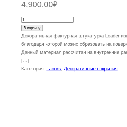
4,900.00
₽
К
о
В корзину
л
Декоративная фактурная штукатурка Leader из
и
благодаря которой можно образовать на пове
ч
Данный материал рассчитан на внутренние ра
е
[…]
с
Категория:
Lanors
, 
Декоративные покрытия
т
в
о
т
о
в
а