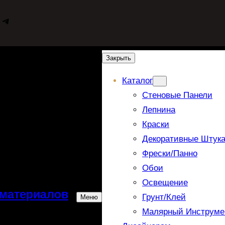
WhatsApp
Telegram
Закрыть
Каталог
Стеновые Панели
Лепнина
Краски
Декоративные Штука
Фрески/панно
Обои
Освещение
 материалов
Грунт/Клей
Меню
Малярный Инструме