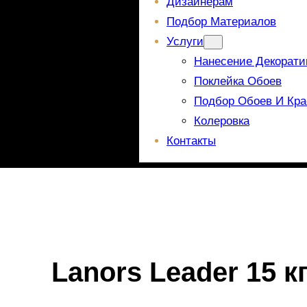
Дизайнерам
Подбор Материалов
Услуги
Нанесение Декорати
Поклейка Обоев
Подбор Обоев И Кра
Колеровка
Контакты
Lanors Leader 15 кг