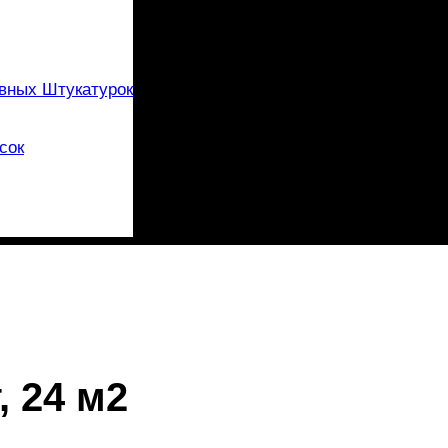
вных Штукатурок
сок
, 24 м2