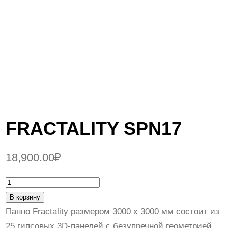
FRACTALITY SPN17
18,900.00
₽
К
о
В корзину
л
Панно Fractality размером 3000 х 3000 мм состоит из
и
25 гипсовых 3D-панелей с безупречной геометрией.