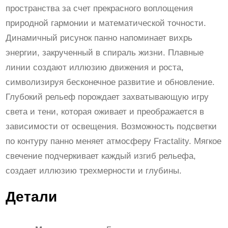
C
пространства за счет прекрасного воплощения
T
природной гармонии и математической точности.
A
Динамичный рисунок панно напоминает вихрь
L
энергии, закрученный в спираль жизни. Плавные
I
линии создают иллюзию движения и роста,
T
символизируя бесконечное развитие и обновление.
Y
Глубокий рельеф порождает захватывающую игру
S
света и тени, которая оживает и преображается в
P
зависимости от освещения. Возможность подсветки
N
по контуру панно меняет атмосферу Fractality. Мягкое
1
свечение подчеркивает каждый изгиб рельефа,
7
создает иллюзию трехмерности и глубины.
Детали