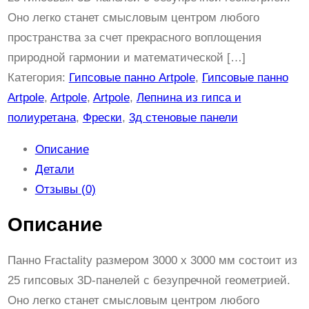
ч
Оно легко станет смысловым центром любого
е
пространства за счет прекрасного воплощения
с
природной гармонии и математической […]
т
Категория:
Гипсовые панно Artpole
, 
Гипсовые панно
в
Artpole
, 
Artpole
, 
Artpole
, 
Лепнина из гипса и
о
полиуретана
, 
Фрески
, 
3д стеновые панели
т
Описание
о
Детали
в
Отзывы (0)
а
р
Описание
а
F
Панно Fractality размером 3000 х 3000 мм состоит из
R
25 гипсовых 3D-панелей с безупречной геометрией.
A
Оно легко станет смысловым центром любого