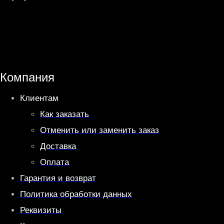
h
e
a
l
t
e
s
g
A
r
Компания
p
a
Клиентам
p
m
Как заказать
Отменить или заменить заказ
Доставка
Оплата
Гарантия и возврат
Политика обработки данных
Реквизиты