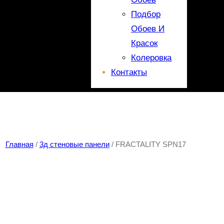
Подбор
Обоев И
Красок
Колеровка
Контакты
Главная
/
3д стеновые панели
/ FRACTALITY SPN17