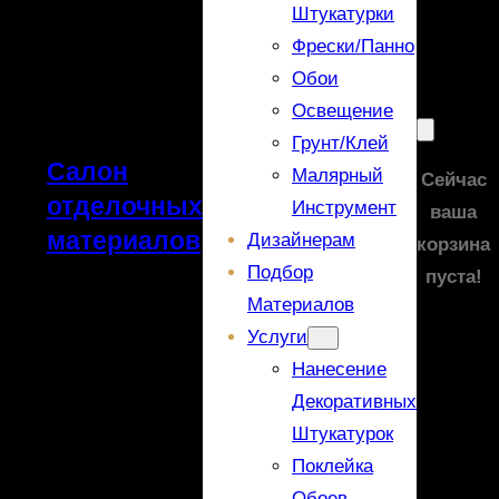
Штукатурки
Фрески/панно
Обои
Освещение
Грунт/Клей
Салон
Малярный
Сейчас
отделочных
Инструмент
ваша
материалов
Дизайнерам
корзина
Подбор
пуста!
Материалов
Услуги
Нанесение
Декоративных
Штукатурок
Поклейка
Обоев