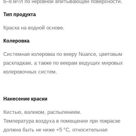
6–8 м²/л по неровной впитывающей поверхности.
я
а
Тип продукта
к
Краска на водной основе.
р
и
Колеровка
л
Системная колеровка по вееру Nuance, цветовым
-
раскладкам, а также по веерам ведущих мировых
у
колеровочных систем.
р
е
т
Нанесение краски
а
н
Кистью, валиком, распылением.
о
Температура воздуха в помещении при покраске
в
должна быть не ниже +5 °С, относительная