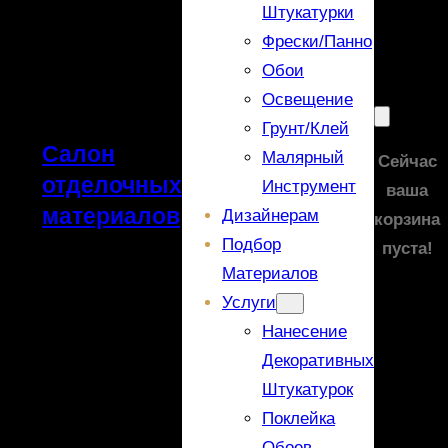
Штукатурки
Фрески/панно
Обои
Освещение
Грунт/Клей
Салон
Малярный
Сейчас
отделочных
Инструмент
ваша
материалов
Дизайнерам
корзина
Подбор
пуста!
Материалов
Услуги
Нанесение
Декоративных
Штукатурок
Поклейка
Обоев