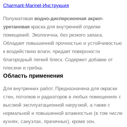
К
Charmant-Marinel-Инструкция
р
Полуматовая
водно-дисперсионная акрил-
а
уретановая
краска для внутренней отделки
с
помещений. Экологична, без резкого запаха.
к
Обладает повышенной прочностью и устойчивостью
а
к воздействию влаги, придает поверхности
С
благородный легкий блеск. Содержит добавки от
h
плесени и грибка.
a
Область применения
r
m
Для внутренних работ. Предназначена для окраски
a
стен, потолков и радиаторов в любых помещениях с
n
высокой эксплуатационной нагрузкой, а также с
t
нормальной и повышенной влажностью (в том числе
M
кухнях, санузлах, прачечных), кроме зон,