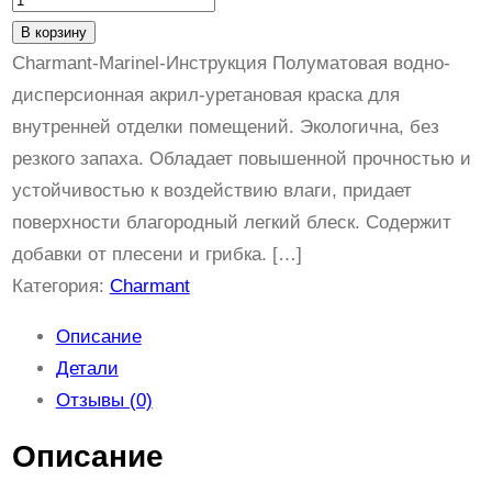
о
В корзину
л
Charmant-Marinel-Инструкция Полуматовая водно-
и
дисперсионная акрил-уретановая краска для
ч
внутренней отделки помещений. Экологична, без
е
резкого запаха. Обладает повышенной прочностью и
с
устойчивостью к воздействию влаги, придает
т
поверхности благородный легкий блеск. Содержит
в
добавки от плесени и грибка. […]
о
Категория:
Charmant
т
Описание
о
Детали
в
Отзывы (0)
а
р
Описание
а