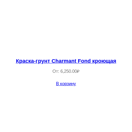
Краска-грунт Charmant Fond кроющая
От:
6,250.00
₽
В корзину