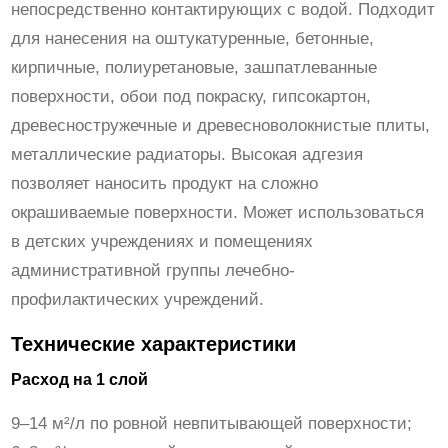
a
непосредственно контактирующих с водой. Подходит
r
для нанесения на оштукатуренные, бетонные,
i
кирпичные, полиуретановые, зашпатлеванные
n
поверхности, обои под покраску, гипсокартон,
e
древесностружечные и древесноволокнистые плиты,
l
металлические радиаторы. Высокая адгезия
п
позволяет наносить продукт на сложно
о
окрашиваемые поверхности. Может использоваться
л
в детских учреждениях и помещениях
у
административной группы лечебно-
м
профилактических учреждений.
а
Технические характеристики
т
о
Расход на 1 слой
в
9–14 м²/л по ровной невпитывающей поверхности;
а