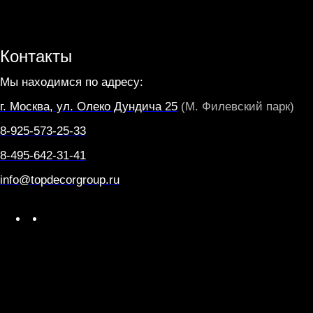
Контакты
Мы находимся по адресу:
г. Москва, ул. Олеко Дундича 25
(М. Филевский парк)
8-925-573-25-33
8-495-642-31-41
info@topdecorgroup.ru
W
T
h
e
a
l
t
e
s
g