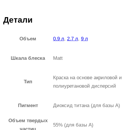
щ
е
Детали
н
и
Объем
0.9 л
,
2.7 л
,
9 л
й
Шкала блеска
Matt
Краска на основе акриловой и
Тип
полиуретановой дисперсий
Пигмент
Диоксид титана (для базы А)
Объем твердых
55% (для базы А)
частиц