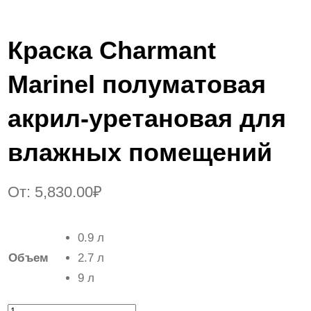
Краска Сharmant
Marinel полуматовая
акрил-уретановая для
влажных помещений
От:
5,830.00
₽
0.9 л
Объем
2.7 л
9 л
К