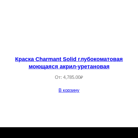
Краска Сharmant Solid глубокоматовая
моющаяся акрил-уретановая
От:
4,785.00
₽
В корзину