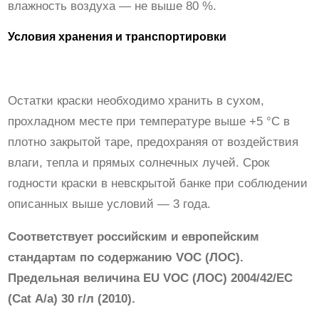
а
влажность воздуха — не выше 80 %.
я
Условия хранения и транспортировки
д
л
я
Остатки краски необходимо хранить в сухом,
в
прохладном месте при температуре выше +5 °С в
л
плотно закрытой таре, предохраняя от воздействия
а
влаги, тепла и прямых солнечных лучей. Срок
ж
годности краски в невскрытой банке при соблюдении
н
описанных выше условий — 3 года.
ы
х
Соответствует российским и европейским
п
стандартам по содержанию VOC (ЛОС).
о
Предельная величина EU VOC (ЛОС) 2004/42/ЕС
м
(Cat А/а) 30 г/л (2010).
е