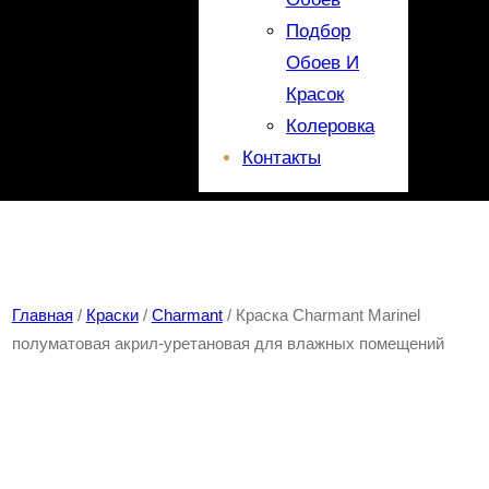
Подбор
Обоев И
Красок
Колеровка
Контакты
Главная
/
Краски
/
Charmant
/ Краска Сharmant Marinel
полуматовая акрил-уретановая для влажных помещений