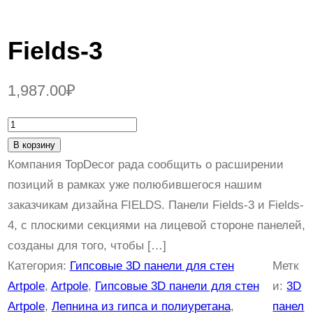
Fields-3
1,987.00
₽
К
о
В корзину
л
Компания TopDecor рада сообщить о расширении
и
позиций в рамках уже полюбившегося нашим
ч
заказчикам дизайна FIELDS. Панели Fields-3 и Fields-
е
4, с плоскими секциями на лицевой стороне панелей,
с
созданы для того, чтобы […]
т
Категория:
Гипсовые 3D панели для стен
Метк
в
Artpole
, 
Artpole
, 
Гипсовые 3D панели для стен
и:
3D
о
Artpole
, 
Лепнина из гипса и полиуретана
, 
панел