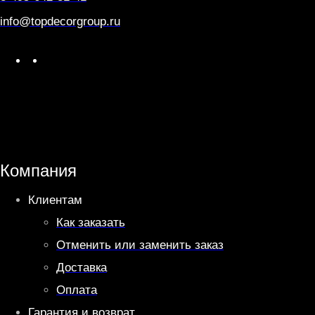
info@topdecorgroup.ru
W
T
h
e
a
l
t
e
s
g
A
r
Компания
p
a
Клиентам
p
m
Как заказать
Отменить или заменить заказ
Доставка
Оплата
Гарантия и возврат