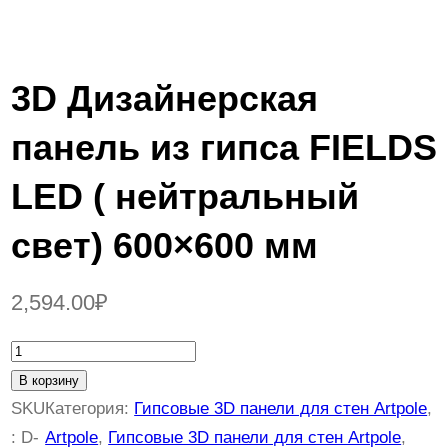
3D Дизайнерская
панель из гипса FIELDS
LED ( нейтральный
свет) 600×600 мм
2,594.00
₽
К
о
В корзину
л
SKU
Категория:
Гипсовые 3D панели для стен Artpole
, 
и
:
D-
Artpole
, 
Гипсовые 3D панели для стен Artpole
, 