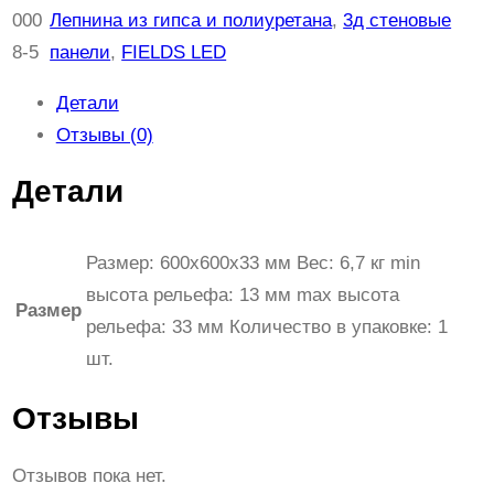
ч
000
Лепнина из гипса и полиуретана
, 
3д стеновые
е
8-5
панели
, 
FIELDS LED
с
Детали
т
Отзывы (0)
в
о
Детали
т
о
Размер: 600x600x33 мм Вес: 6,7 кг min
в
высота рельефа: 13 мм max высота
а
Размер
рельефа: 33 мм Количество в упаковке: 1
р
шт.
а
3
Отзывы
D
Д
Отзывов пока нет.