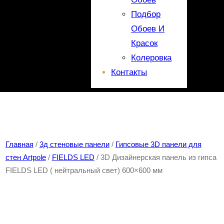
Подбор
Обоев И
Красок
Колеровка
Контакты
Главная
/
3д стеновые панели
/
Гипсовые 3D панели для
стен Artpole
/
FIELDS LED
/ 3D Дизайнерская панель из гипса
FIELDS LED ( нейтральный свет) 600×600 мм