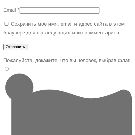
ь
Email
*
и
з
Сохранить моё имя, email и адрес сайта в этом
г
браузере для последующих моих комментариев.
и
п
с
Пожалуйста, докажите, что вы человек, выбрав
флаг
.
а
F
I
E
L
D
S
L