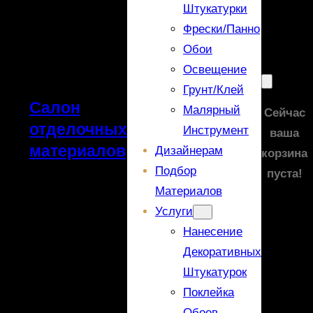
Штукатурки
Фрески/панно
Обои
Освещение
Грунт/Клей
Салон
Малярный
Сейчас
отделочных
Инструмент
ваша
материалов
Дизайнерам
корзина
Подбор
пуста!
Материалов
Услуги
Нанесение
Декоративных
Штукатурок
Поклейка
Обоев