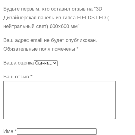
и
Будьте первым, кто оставил отзыв на “3D
з
Дизайнерская панель из гипса FIELDS LED (
а
нейтральный свет) 600×600 мм”
й
н
Ваш адрес email не будет опубликован.
е
Обязательные поля помечены
*
р
с
Ваша оценка
к
Ваш отзыв
*
а
я
п
а
н
е
Имя
*
л