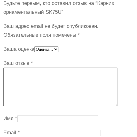
а
0
Будьте первым, кто оставил отзыв на “Карниз
з
орнаментальный SK75U”
с
₽
о
р
о
.
Ваш адрес email не будет опубликован.
н
Обязательные поля помечены
*
с
а
т
Ваша оценка
м
е
а
Ваш отзыв
*
н
в
т
л
а
я
л
ь
л
н
а
Имя
*
ы
1
й
Email
*