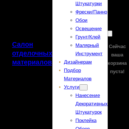
Штукатурки
Фрески/панно
Обои
Освещение
Грунт/Клей
Салон
Малярный
Сейчас
отделочных
Инструмент
ваша
материалов
Дизайнерам
корзина
Подбор
пуста!
Материалов
Услуги
Нанесение
Декоративных
Штукатурок
Поклейка
Обоев