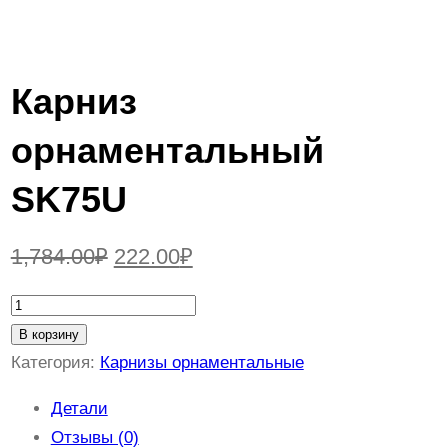
Карниз
орнаментальный
SK75U
П
Т
1,784.00
₽
222.00
₽
е
е
К
р
к
о
В корзину
л
Категория:
Карнизы орнаментальные
в
у
и
о
щ
Детали
ч
Отзывы (0)
н
а