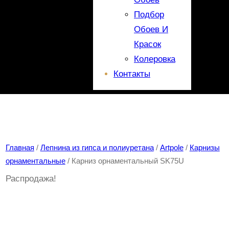
Подбор
Обоев И
Красок
Колеровка
Контакты
Главная
/
Лепнина из гипса и полиуретана
/
Artpole
/
Карнизы
орнаментальные
/ Карниз орнаментальный SK75U
Распродажа!