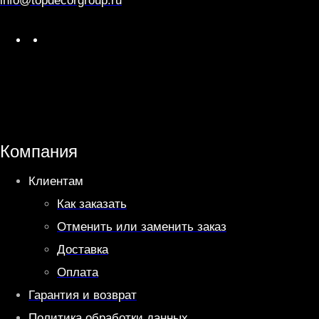
info@topdecorgroup.ru
W
T
h
e
a
l
t
e
s
g
A
r
Компания
p
a
Клиентам
p
m
Как заказать
Отменить или заменить заказ
Доставка
Оплата
Гарантия и возврат
Политика обработки данных