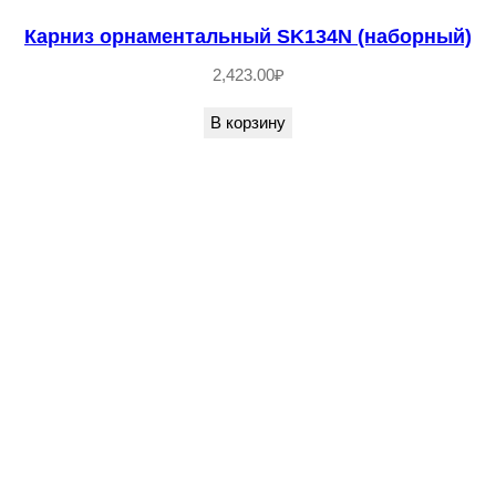
Карниз орнаментальный SK134N (наборный)
2,423.00
₽
В корзину