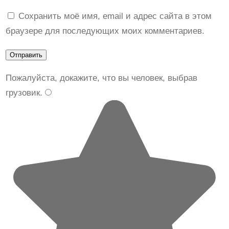
S
,
Сохранить моё имя, email и адрес сайта в этом
K
7
браузере для последующих моих комментариев.
7
8
5
U
4
Пожалуйста, докажите, что вы человек, выбрав
.
грузовик
.
0
0
₽
.