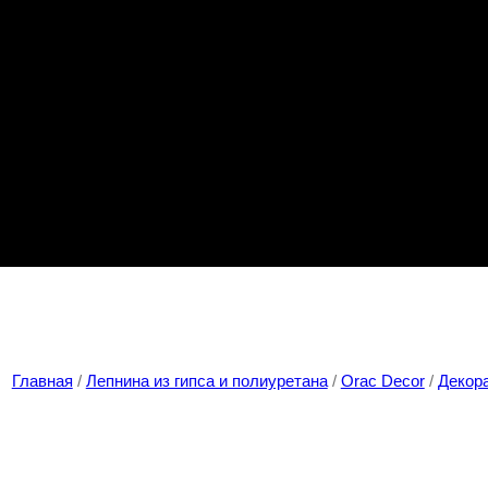
Главная
/
Лепнина из гипса и полиуретана
/
Orac Decor
/
Декор