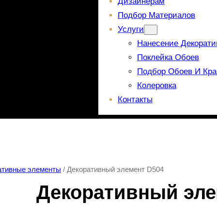
Дизайнерам
Подбор Материалов
Услуги
Нанесение Декорати
Поклейка Обоев
Подбор Обоев И Кра
Колеровка
Контакты
ативные элементы
/ Декоративный элемент D504
Декоративный эле