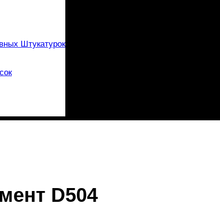
вных Штукатурок
сок
мент D504