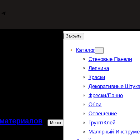
WhatsApp
Telegram
Закрыть
Каталог
Стеновые Панели
Лепнина
Краски
Декоративные Штука
Фрески/панно
Обои
Освещение
 материалов
Грунт/Клей
Меню
Малярный Инструме