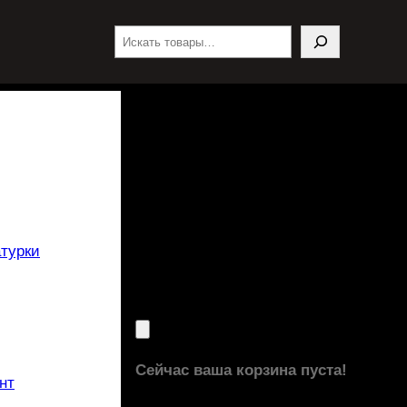
Поиск
турки
Сейчас ваша корзина пуста!
нт