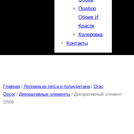
Подбор
Обоев И
Красок
Колеровка
Контакты
Главная
/
Лепнина из гипса и полиуретана
/
Orac
Decor
/
Декоративные элементы
/ Декоративный элемент
D506