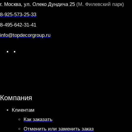
г. Москва, ул. Олеко Дундича 25
(М. Филевский парк)
8-925-573-25-33
8-495-642-31-41
info@topdecorgroup.ru
W
T
h
e
a
l
t
e
s
g
A
r
Компания
p
a
Клиентам
p
m
Как заказать
Отменить или заменить заказ