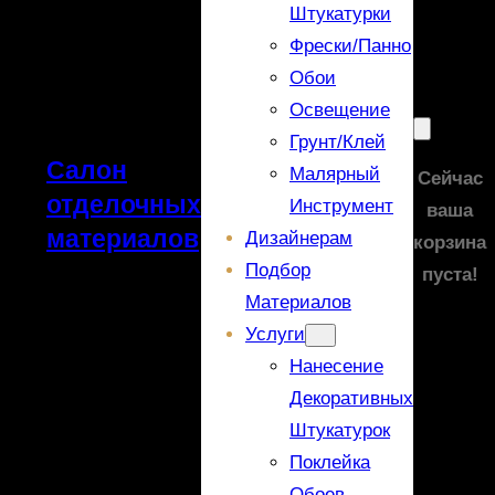
Штукатурки
Фрески/панно
Обои
Освещение
Грунт/Клей
Салон
Малярный
Сейчас
отделочных
Инструмент
ваша
материалов
Дизайнерам
корзина
Подбор
пуста!
Материалов
Услуги
Нанесение
Декоративных
Штукатурок
Поклейка
Обоев