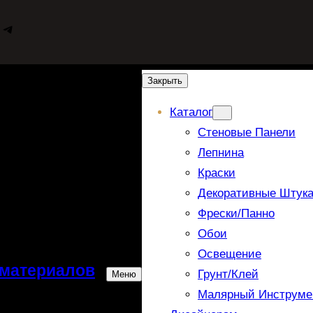
WhatsApp
Telegram
Закрыть
Каталог
Стеновые Панели
Лепнина
Краски
Декоративные Штука
Фрески/панно
Обои
Освещение
 материалов
Грунт/Клей
Меню
Малярный Инструме