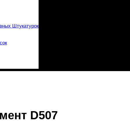
вных Штукатурок
сок
мент D507