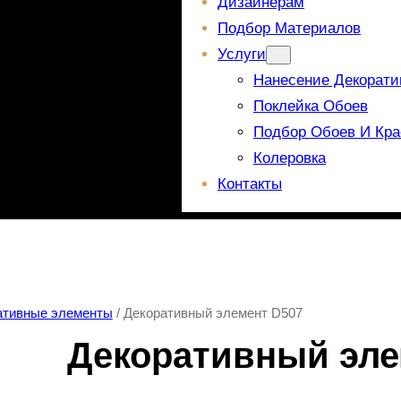
Дизайнерам
Подбор Материалов
Услуги
Нанесение Декорати
Поклейка Обоев
Подбор Обоев И Кра
Колеровка
Контакты
ативные элементы
/ Декоративный элемент D507
Декоративный эле