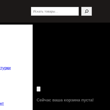
Поиск
турки
Сейчас ваша корзина пуста!
нт