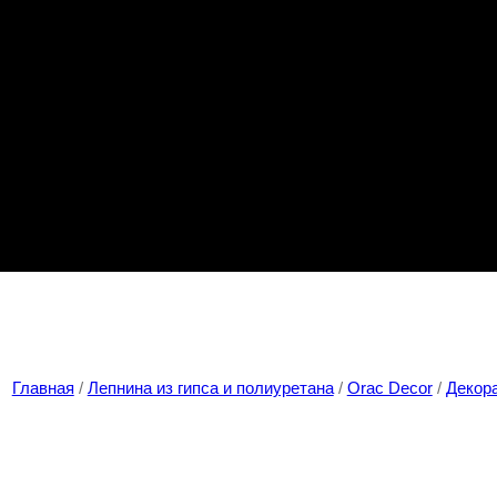
Главная
/
Лепнина из гипса и полиуретана
/
Orac Decor
/
Декор