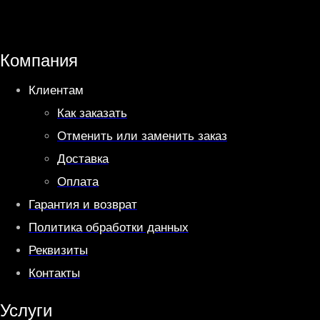
t
e
s
g
A
r
Компания
p
a
Клиентам
p
m
Как заказать
Отменить или заменить заказ
Доставка
Оплата
Гарантия и возврат
Политика обработки данных
Реквизиты
Контакты
Услуги