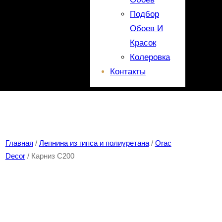
Подбор
Обоев И
Красок
Колеровка
Контакты
Главная
/
Лепнина из гипса и полиуретана
/
Orac
Decor
/ Карниз C200