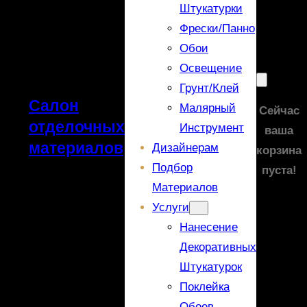
Штукатурки
Фрески/панно
Обои
Освещение
Грунт/Клей
Салон
Малярный
Сейчас
отделочных
Инструмент
ваша
материалов
Дизайнерам
корзина
Подбор
пуста!
Материалов
Услуги
Нанесение
Декоративных
Штукатурок
Поклейка
Обоев