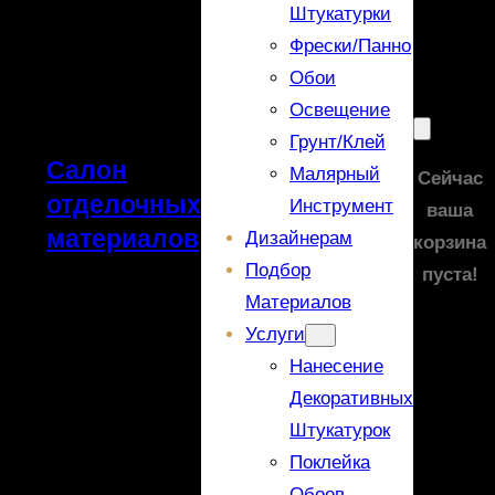
Штукатурки
Фрески/панно
Обои
Освещение
Грунт/Клей
Салон
Малярный
Сейчас
отделочных
Инструмент
ваша
материалов
Дизайнерам
корзина
Подбор
пуста!
Материалов
Услуги
Нанесение
Декоративных
Штукатурок
Поклейка
Обоев