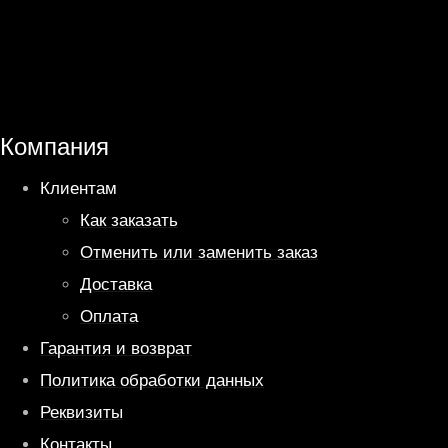
h
e
a
l
t
e
s
g
A
r
Компания
p
a
Клиентам
p
m
Как заказать
Отменить или заменить заказ
Доставка
Оплата
Гарантия и возврат
Политика обработки данных
Реквизиты
Контакты