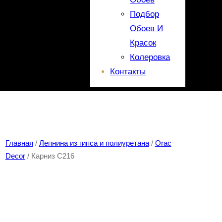
Подбор
Обоев И
Красок
Колеровка
Контакты
Главная
/
Лепнина из гипса и полиуретана
/
Orac
Decor
/ Карниз C216