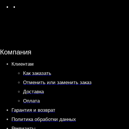
W
T
h
e
a
l
t
e
s
g
A
r
Компания
p
a
Клиентам
p
m
Как заказать
Отменить или заменить заказ
Доставка
Оплата
Гарантия и возврат
Политика обработки данных
Реквизиты