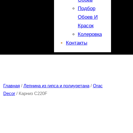
Подбор
Обоев И
Красок
Колеровка
Контакты
Главная
/
Лепнина из гипса и полиуретана
/
Orac
Decor
/ Карниз C220F