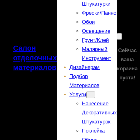
Штукатурки
Фрески/панно
Обои
Освещение
Грунт/Клей
Салон
Малярный
Сейчас
отделочных
Инструмент
ваша
материалов
Дизайнерам
корзина
Подбор
пуста!
Материалов
Услуги
Нанесение
Декоративных
Штукатурок
Поклейка
Обоев