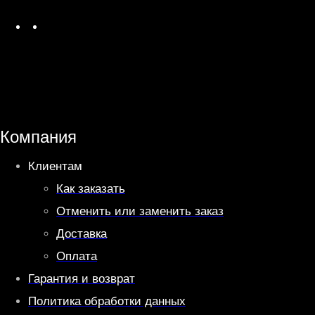
W
T
h
e
a
l
t
e
s
g
A
r
Компания
p
a
Клиентам
p
m
Как заказать
Отменить или заменить заказ
Доставка
Оплата
Гарантия и возврат
Политика обработки данных