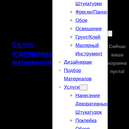
Штукатурки
Фрески/панно
Обои
Освещение
Грунт/Клей
Салон
Малярный
Сейчас
отделочных
Инструмент
ваша
материалов
Дизайнерам
корзина
Подбор
пуста!
Материалов
Услуги
Нанесение
Декоративных
Штукатурок
Поклейка
Обоев