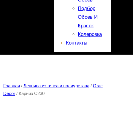
Подбор
Обоев И
Красок
Колеровка
Контакты
Главная
/
Лепнина из гипса и полиуретана
/
Orac
Decor
/ Карниз C230