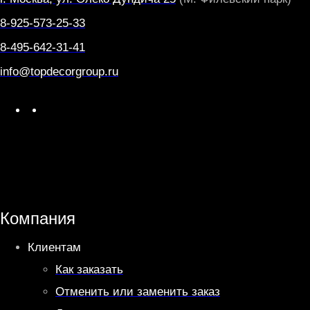
8-925-573-25-33
8-495-642-31-41
info@topdecorgroup.ru
W
T
h
e
a
l
t
e
s
g
A
r
Компания
p
a
Клиентам
p
m
Как заказать
Отменить или заменить заказ