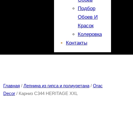
Подбор
Обоев И
Красок
Колеровка
Контакты
Главная
/
Лепнина из гипса и полиуретана
/
Orac
Decor
/ Карниз C344 HERITAGE XXL