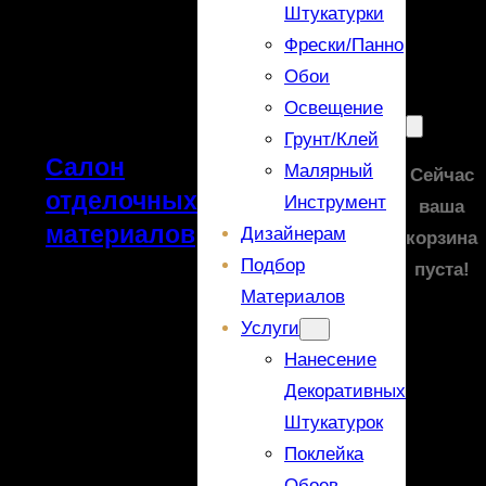
Штукатурки
Фрески/панно
Обои
Освещение
Грунт/Клей
Салон
Малярный
Сейчас
отделочных
Инструмент
ваша
материалов
Дизайнерам
корзина
Подбор
пуста!
Материалов
Услуги
Нанесение
Декоративных
Штукатурок
Поклейка
Обоев