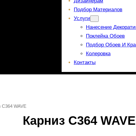
Дизайнерам
Подбор Материалов
Услуги
Нанесение Декорати
Поклейка Обоев
Подбор Обоев И Кра
Колеровка
Контакты
з C364 WAVE
Карниз C364 WAVE