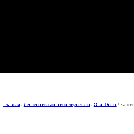
Главная
/
Лепнина из гипса и полиуретана
/
Orac Decor
/ Карни