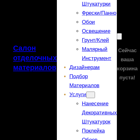
Штукатурки
Фрески/панно
Обои
Освещение
Грунт/Клей
Салон
Малярный
Сейчас
отделочных
Инструмент
ваша
материалов
Дизайнерам
корзина
Подбор
пуста!
Материалов
Услуги
Нанесение
Декоративных
Штукатурок
Поклейка
Обоев