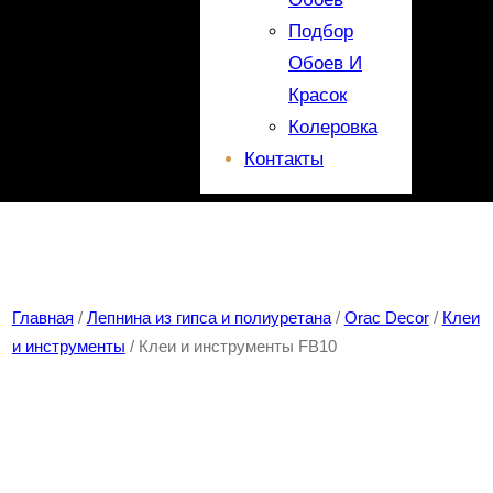
Подбор
Обоев И
Красок
Колеровка
Контакты
Главная
/
Лепнина из гипса и полиуретана
/
Orac Decor
/
Клеи
и инструменты
/ Клеи и инструменты FB10