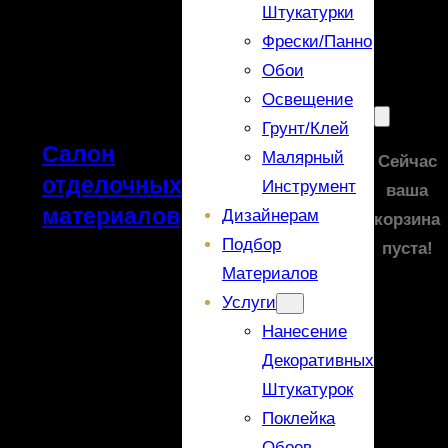
Штукатурки
Фрески/панно
Обои
Освещение
Грунт/Клей
Салон
Малярный
Сейчас
отделочных
Инструмент
ваша
материалов
Дизайнерам
корзина
Подбор
пуста!
Материалов
Услуги
Нанесение
Декоративных
Штукатурок
Поклейка
Обоев