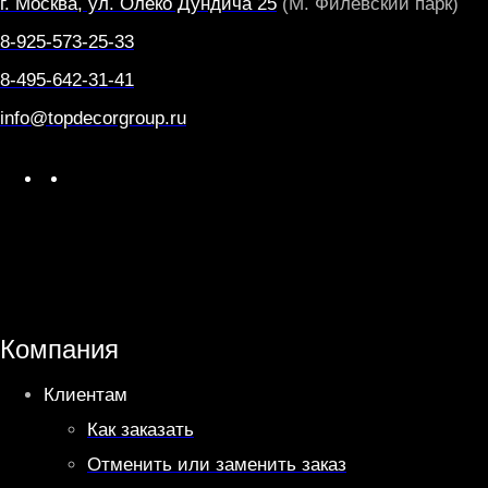
г. Москва, ул. Олеко Дундича 25
(М. Филевский парк)
8-925-573-25-33
8-495-642-31-41
info@topdecorgroup.ru
W
T
h
e
a
l
t
e
s
g
A
r
Компания
p
a
Клиентам
p
m
Как заказать
Отменить или заменить заказ