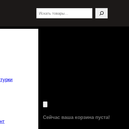
Поиск
турки
Сейчас ваша корзина пуста!
нт