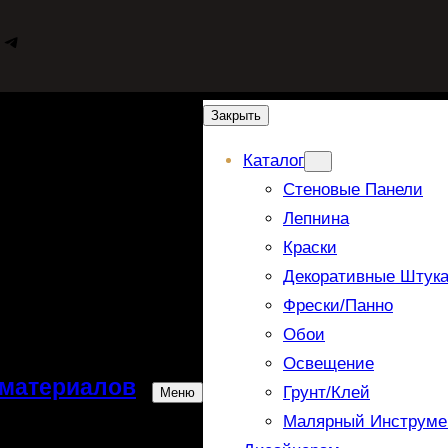
WhatsApp
Telegram
Закрыть
Каталог
Стеновые Панели
Лепнина
Краски
Декоративные Штука
Фрески/панно
Обои
Освещение
 материалов
Грунт/Клей
Меню
Малярный Инструме