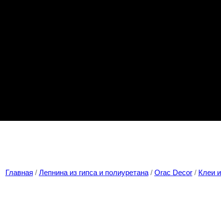
Главная
/
Лепнина из гипса и полиуретана
/
Orac Decor
/
Клеи 