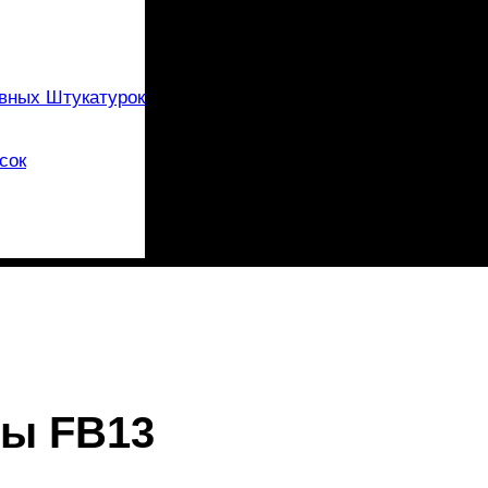
вных Штукатурок
сок
ты FB13