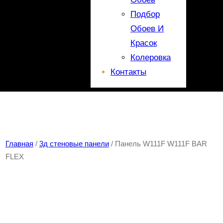
Подбор
Обоев И
Красок
Колеровка
Контакты
Главная
/
3д стеновые панели
/ Панель W111F W111F BAR
FLEX