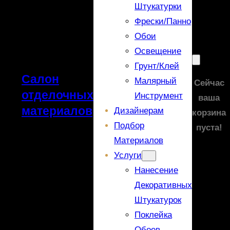
Штукатурки
Фрески/панно
Обои
Освещение
Грунт/Клей
Салон
Малярный
Сейчас
отделочных
Инструмент
ваша
материалов
Дизайнерам
корзина
Подбор
пуста!
Материалов
Услуги
Нанесение
Декоративных
Штукатурок
Поклейка
Обоев