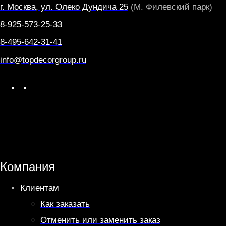
г. Москва, ул. Олеко Дундича 25
(М. Филевский парк)
8-925-573-25-33
8-495-642-31-41
info@topdecorgroup.ru
W
T
h
e
a
l
t
e
s
g
A
r
Компания
p
a
Клиентам
p
m
Как заказать
Отменить или заменить заказ