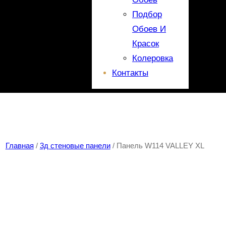
Подбор
Обоев И
Красок
Колеровка
Контакты
Главная
/
3д стеновые панели
/ Панель W114 VALLEY XL