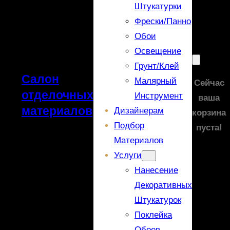
Штукатурки
Фрески/панно
Обои
Освещение
Грунт/Клей
Салон
Малярный
Сейчас
отделочных
Инструмент
ваша
материалов
Дизайнерам
корзина
Подбор
пуста!
Материалов
Услуги
Нанесение
Декоративных
Штукатурок
Поклейка
Обоев