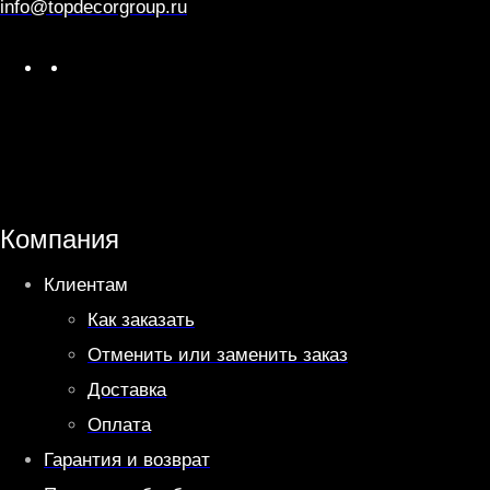
info@topdecorgroup.ru
W
T
h
e
a
l
t
e
s
g
A
r
Компания
p
a
Клиентам
p
m
Как заказать
Отменить или заменить заказ
Доставка
Оплата
Гарантия и возврат