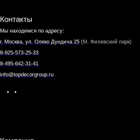
Контакты
Мы находимся по адресу:
г. Москва, ул. Олеко Дундича 25
(М. Филевский парк)
8-925-573-25-33
8-495-642-31-41
info@topdecorgroup.ru
W
T
h
e
a
l
t
e
s
g
A
r