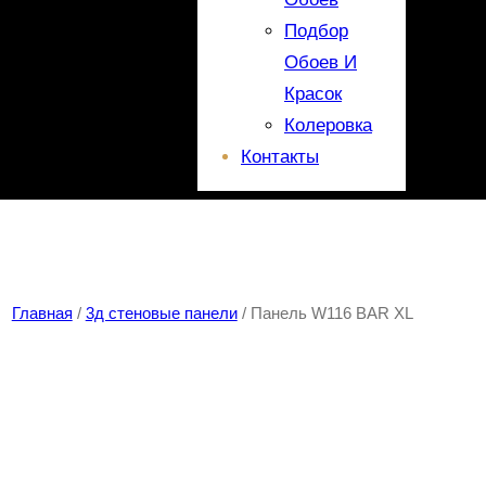
Подбор
Обоев И
Красок
Колеровка
Контакты
Главная
/
3д стеновые панели
/ Панель W116 BAR XL