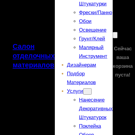
Штукатурки
Фрески/панно
Обои
Освещение
Грунт/Клей
Салон
Малярный
Сейчас
отделочных
Инструмент
ваша
материалов
Дизайнерам
корзина
Подбор
пуста!
Материалов
Услуги
Нанесение
Декоративных
Штукатурок
Поклейка
Обоев