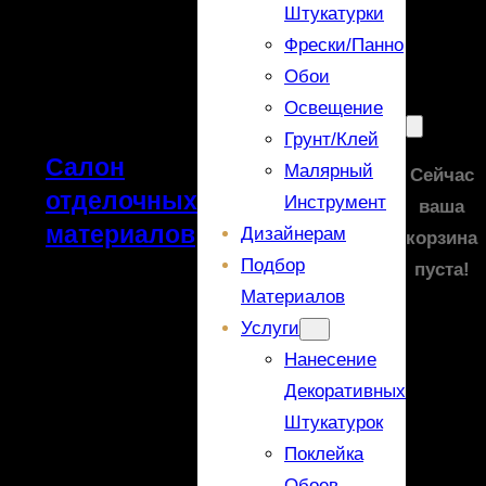
Штукатурки
Фрески/панно
Обои
Освещение
Грунт/Клей
Салон
Малярный
Сейчас
отделочных
Инструмент
ваша
материалов
Дизайнерам
корзина
Подбор
пуста!
Материалов
Услуги
Нанесение
Декоративных
Штукатурок
Поклейка
Обоев