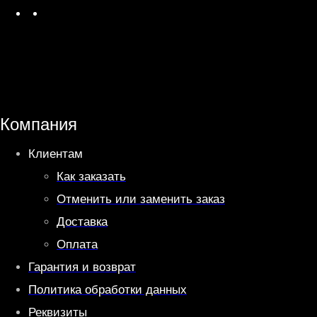
W
T
h
e
a
l
t
e
s
g
A
r
Компания
p
a
Клиентам
p
m
Как заказать
Отменить или заменить заказ
Доставка
Оплата
Гарантия и возврат
Политика обработки данных
Реквизиты