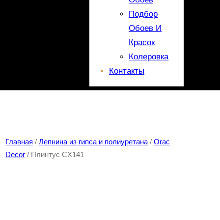
Подбор
Обоев И
Красок
Колеровка
Контакты
Главная
/
Лепнина из гипса и полиуретана
/
Orac
Decor
/ Плинтус CX141