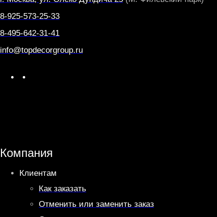
8-925-573-25-33
8-495-642-31-41
info@topdecorgroup.ru
W
T
h
e
a
l
t
e
s
g
A
r
Компания
p
a
Клиентам
p
m
Как заказать
Отменить или заменить заказ