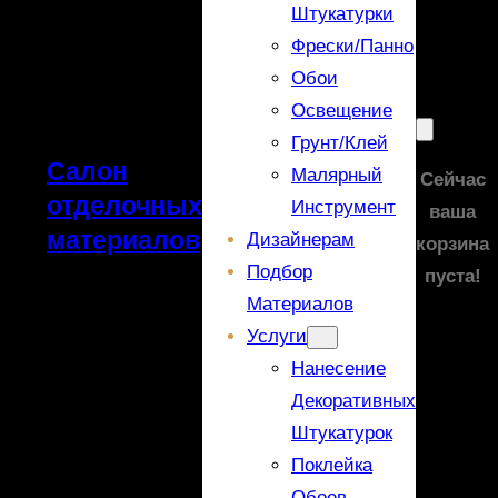
Штукатурки
Фрески/панно
Обои
Освещение
Грунт/Клей
Салон
Малярный
Сейчас
отделочных
Инструмент
ваша
материалов
Дизайнерам
корзина
Подбор
пуста!
Материалов
Услуги
Нанесение
Декоративных
Штукатурок
Поклейка
Обоев