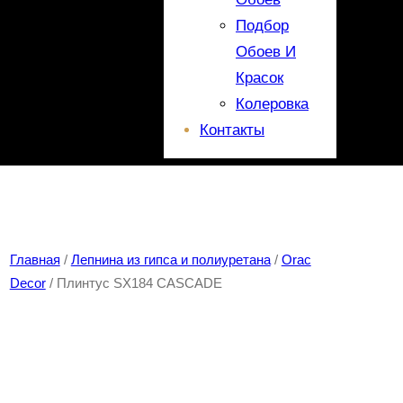
Подбор
Обоев И
Красок
Колеровка
Контакты
Главная
/
Лепнина из гипса и полиуретана
/
Orac
Decor
/ Плинтус SX184 CASCADE