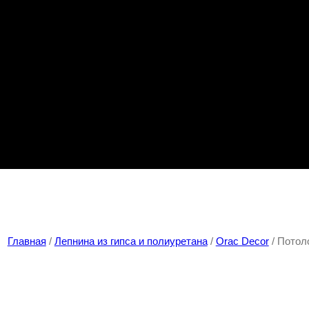
Главная
/
Лепнина из гипса и полиуретана
/
Orac Decor
/ Потол