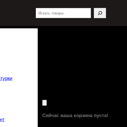
Поиск
турки
Сейчас ваша корзина пуста!
нт