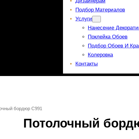
Дизайнерам
Подбор Материалов
Услуги
Нанесение Декорати
Поклейка Обоев
Подбор Обоев И Кра
Колеровка
Контакты
очный бордюр C991
Потолочный борд