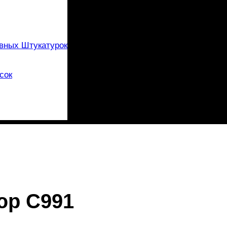
вных Штукатурок
сок
юр C991