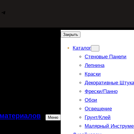
WhatsApp
Telegram
Закрыть
Каталог
Стеновые Панели
Лепнина
Краски
Декоративные Штука
Фрески/панно
Обои
Освещение
 материалов
Грунт/Клей
Меню
Малярный Инструме