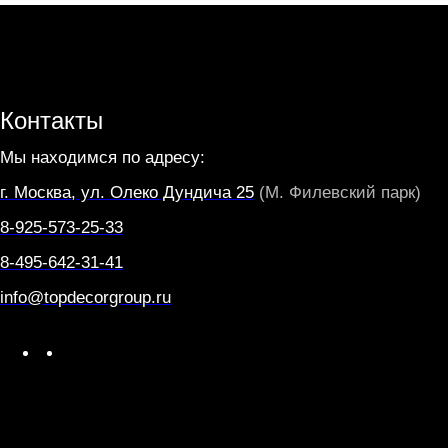
Контакты
Мы находимся по адресу:
г. Москва, ул. Олеко Дундича 25
(М. Филевский парк)
8-925-573-25-33
8-495-642-31-41
info@topdecorgroup.ru
W
T
h
e
a
l
t
e