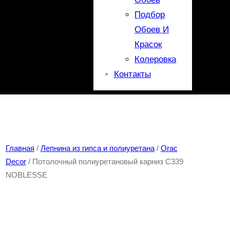
Подбор
Обоев И
Красок
Колеровка
Контакты
Главная
/
Лепнина из гипса и полиуретана
/
Orac
Decor
/ Потолочный полиуретановый карниз С339
NOBLESSE