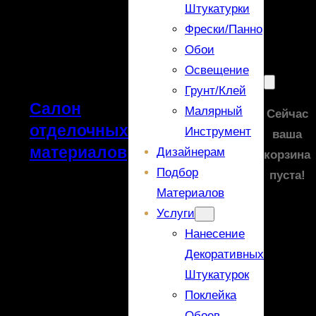
Штукатурки
Фрески/панно
Обои
Освещение
Грунт/Клей
Салон
Малярный
Сейчас
отделочных
Инструмент
ваша
материалов
Дизайнерам
корзина
Подбор
пуста!
Материалов
Услуги
Нанесение
Декоративных
Штукатурок
Поклейка
Обоев