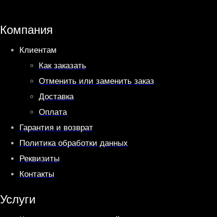
s
g
A
r
Компания
p
a
Клиентам
p
m
Как заказать
Отменить или заменить заказ
Доставка
Оплата
Гарантия и возврат
Политика обработки данных
Реквизиты
Контакты
Услуги