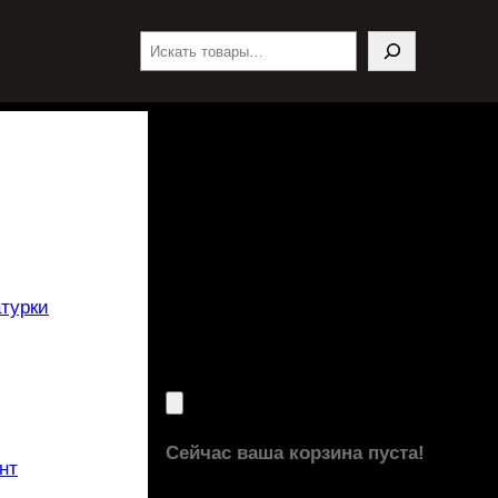
Поиск
турки
Сейчас ваша корзина пуста!
нт