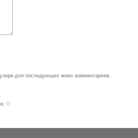
0
3
3
R
C
раузере для последующих моих комментариев.
ик
.