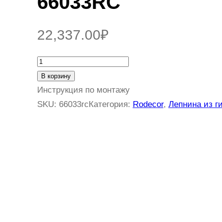
66033RC
22,337.00
₽
К
о
В корзину
л
Инструкция по монтажу
и
SKU:
66033rc
Категория:
Rodecor
, 
Лепнина из г
ч
е
с
т
в
о
т
о