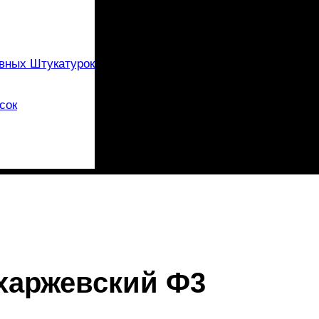
вных Штукатурок
сок
харжевский Ф3