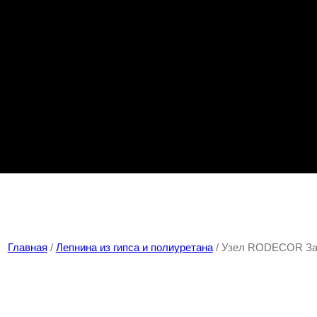
Главная
/
Лепнина из гипса и полиуретана
/ Узел RODECOR За