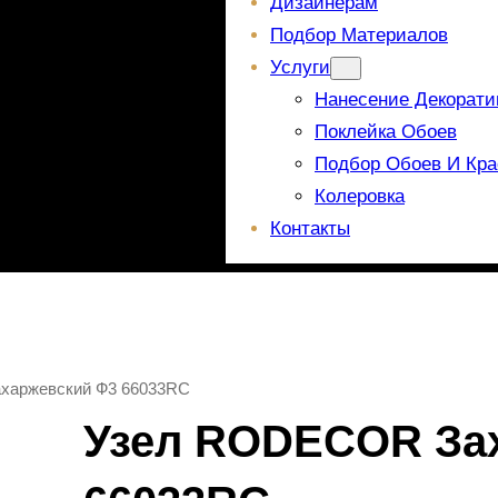
Дизайнерам
Подбор Материалов
Услуги
Нанесение Декорати
Поклейка Обоев
Подбор Обоев И Кра
Колеровка
Контакты
харжевский Ф3 66033RC
Узел RODECOR За