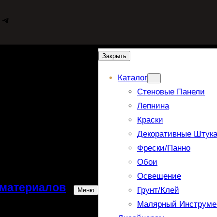
WhatsApp
Telegram
Закрыть
Каталог
Стеновые Панели
Лепнина
Краски
Декоративные Штука
Фрески/панно
Обои
Освещение
 материалов
Грунт/Клей
Меню
Малярный Инструме