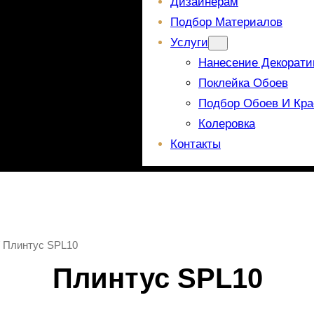
Дизайнерам
Подбор Материалов
Услуги
Нанесение Декорати
Поклейка Обоев
Подбор Обоев И Кра
Колеровка
Контакты
 Плинтус SPL10
Плинтус SPL10