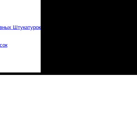
вных Штукатурок
сок