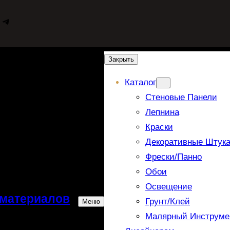
WhatsApp
Telegram
Закрыть
Каталог
Стеновые Панели
Лепнина
Краски
Декоративные Штука
Фрески/панно
Обои
Освещение
 материалов
Грунт/Клей
Меню
Малярный Инструме