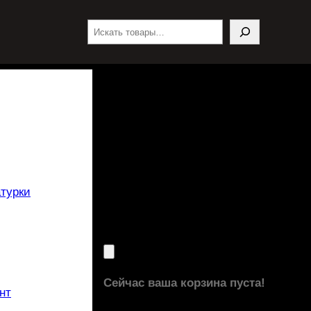
Поиск
турки
Сейчас ваша корзина пуста!
нт