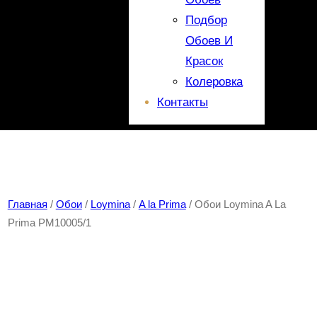
Подбор
Обоев И
Красок
Колеровка
Контакты
Главная
/
Обои
/
Loymina
/
A la Prima
/ Обои Loymina A La
Prima PM10005/1