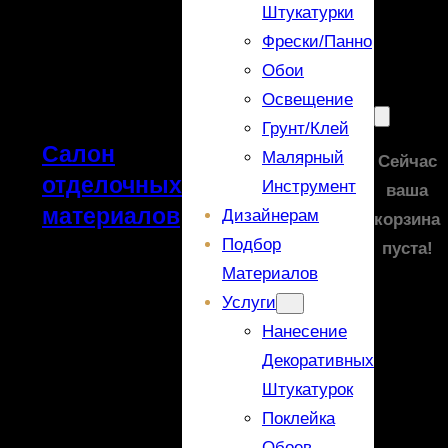
Штукатурки
Фрески/панно
Обои
Освещение
Грунт/Клей
Салон
Малярный
Сейчас
отделочных
Инструмент
ваша
материалов
Дизайнерам
корзина
Подбор
пуста!
Материалов
Услуги
Нанесение
Декоративных
Штукатурок
Поклейка
Обоев