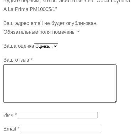
Будьте первым, кто оставил отзыв на “Обои Loymina
о
A La Prima PM10005/1”
т
о
Ваш адрес email не будет опубликован.
в
Обязательные поля помечены
*
а
Ваша оценка
р
а
Ваш отзыв
*
О
б
о
и
L
o
Имя
*
y
m
Email
*
i