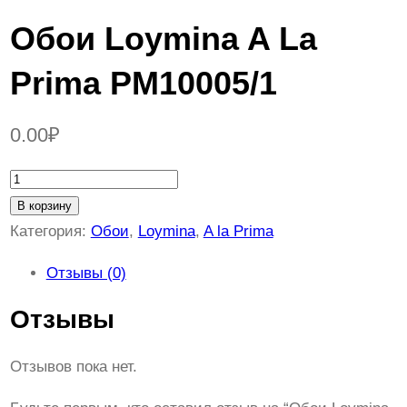
Обои Loymina A La
Prima PM10005/1
0.00
₽
К
о
В корзину
л
Категория:
Обои
, 
Loymina
, 
A la Prima
и
Отзывы (0)
ч
е
Отзывы
с
т
Отзывов пока нет.
в