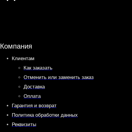
h
e
a
l
t
e
s
g
A
r
Компания
p
a
Клиентам
p
m
Как заказать
Отменить или заменить заказ
Доставка
Оплата
Гарантия и возврат
Политика обработки данных
Реквизиты