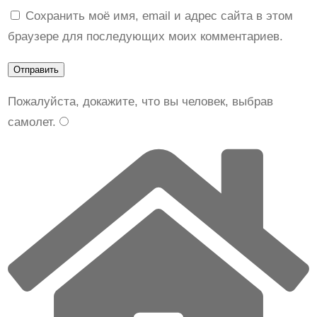
Сохранить моё имя, email и адрес сайта в этом
n
браузере для последующих моих комментариев.
a
A
L
a
Пожалуйста, докажите, что вы человек, выбрав
P
самолет
.
r
i
m
a
P
M
1
0
0